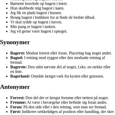
Børnene kravlede op bagest i træet.
Hun skubbede mig bagest i køen.
Jeg fik en plads bagest i bussen.
Besøg bagest i butikken for at finde de bedste tilbud.
Vi skal rydde op bagest i haven.
Min pung er bagest i tasken.
Jeg vil gerne være bagest i optoget.
Synonymer
Bagerst:
Modsat forrest eller foran. Placering bag noget andet.
Bagud:
I retning mod ryggen eller den modsatte retning af
fremad.
Bagerste:
Den sidst nævnte del af noget, f.eks. en række eller
en liste.
Bagerland:
Område længst væk fra kysten eller grænsen.
Antonymer
Forrest:
Den del der er længst fremme eller tættest på noget.
Fremme:
At være i bevægelse eller befinde sig foran andre.
Foran:
På den side eller i den retning, som man ser fremad.
Først:
Indikerer rækkefølgen af position eller handling, der sker