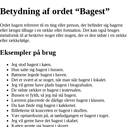
Betydning af ordet “Bagest”
Ordet bagest refererer til en ting eller person, der befinder sig bagerst
eller længst tilbage i en række eller formation. Det kan også bruges
metaforisk til at beskrive noget eller nogen, der er den sidste i en række
eller rækkefølge.
Eksempler på brug
Jeg stod bagest i køen.
Hun satte sig bagest i bussen.
Børnene legede bagest i haven.
Det er svært at se noget, når man står bagest i lokalet.
Jeg vil gerne have plads bagest i biografsalen.
De sidste rækker er bagest i teatersalen.
Bussen er fyldt, så jeg må stå bagest.
Læreren placerede de dårlige elever bagest i klassen.
Du kan finde mig bagest i køkkenet.
Billetterne til koncerten er bagest i skuffen.
Vær opmærksom på, at nødudgangen er bagest i toget.
Jeg vil gerne have det bagest i skabet.
Katten gemte sig bagest i skuret.