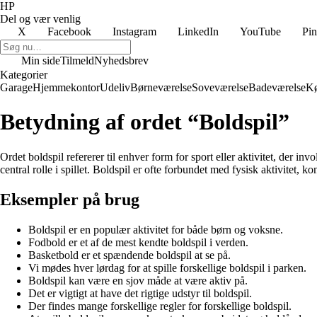
HP
Del og vær venlig
X
Facebook
Instagram
LinkedIn
YouTube
Pin
Min side
Tilmeld
Nyhedsbrev
Kategorier
Garage
Hjemmekontor
Udeliv
Børneværelse
Soveværelse
Badeværelse
K
Betydning af ordet “Boldspil”
Ordet boldspil refererer til enhver form for sport eller aktivitet, der i
central rolle i spillet. Boldspil er ofte forbundet med fysisk aktivitet,
Eksempler på brug
Boldspil er en populær aktivitet for både børn og voksne.
Fodbold er et af de mest kendte boldspil i verden.
Basketbold er et spændende boldspil at se på.
Vi mødes hver lørdag for at spille forskellige boldspil i parken.
Boldspil kan være en sjov måde at være aktiv på.
Det er vigtigt at have det rigtige udstyr til boldspil.
Der findes mange forskellige regler for forskellige boldspil.