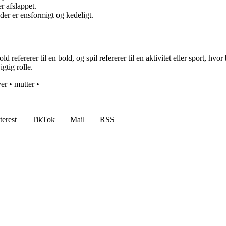
er afslappet.
er er ensformigt og kedeligt.
fererer til en bold, og spil refererer til en aktivitet eller sport, hvor
igtig rolle.
yer
•
mutter
•
terest
TikTok
Mail
RSS