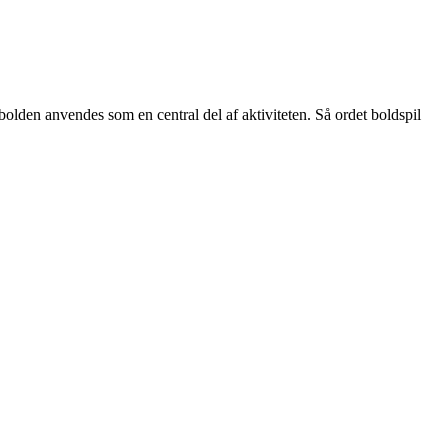
 bolden anvendes som en central del af aktiviteten. Så ordet boldspil