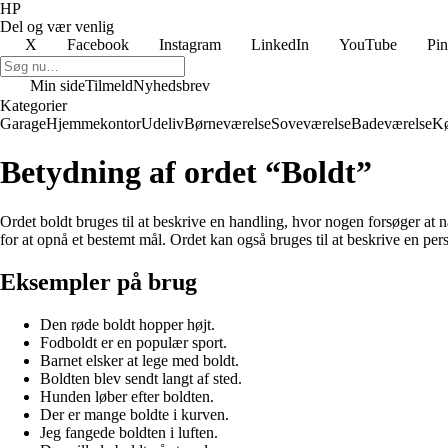
HP
Del og vær venlig
X
Facebook
Instagram
LinkedIn
YouTube
Pin
Min side
Tilmeld
Nyhedsbrev
Kategorier
Garage
Hjemmekontor
Udeliv
Børneværelse
Soveværelse
Badeværelse
K
Betydning af ordet “Boldt”
Ordet boldt bruges til at beskrive en handling, hvor nogen forsøger at na
for at opnå et bestemt mål. Ordet kan også bruges til at beskrive en per
Eksempler på brug
Den røde boldt hopper højt.
Fodboldt er en populær sport.
Barnet elsker at lege med boldt.
Boldten blev sendt langt af sted.
Hunden løber efter boldten.
Der er mange boldte i kurven.
Jeg fangede boldten i luften.