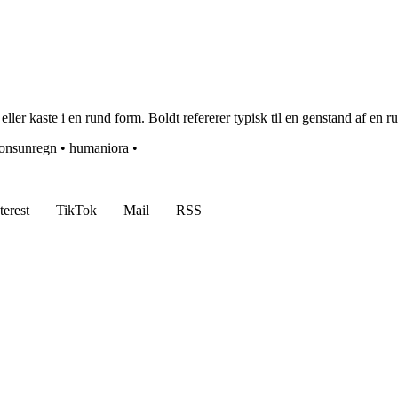
ler kaste i en rund form. Boldt refererer typisk til en genstand af en r
onsunregn
•
humaniora
•
terest
TikTok
Mail
RSS