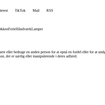
terest
TikTok
Mail
RSS
økken
Ferie
Håndværk
Lamper
rre eller bedrage en anden person for at opnå en fordel eller for at undgå
son, der er uærlig eller manipulerende i deres adfærd.