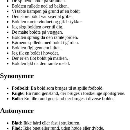
De spillede boldt på stranden.
Boldten rullede ned ad bakken.
Vi tabte kampen på grund af en boldt.
Den store boldt var svær at gribe.
Boldten ramte vinduet og gik i stykker.
Jeg slog boldten over til dig.
De malte boldte på væggen.
Boldten sprang da den ramte jorden.
Børnene spillede med boldt i gården.
Boldten fløj gennem luften.
Jeg fik en boldt i hovedet.
Der er en flot boldt på marken.
Boldten lød da den ramte metal.
Synonymer
Fodbold:
En bold som bruges til at spille fodbold.
Kugle:
En rund genstand, der bruges i forskellige sportsgrene.
Bolle:
En lille rund genstand der bruges i diverse bolder.
Antonymer
Blød:
Ikke hård eller fast i strukturen.
Flad:
Ikke buet eller rund, uden højde eller dybde.