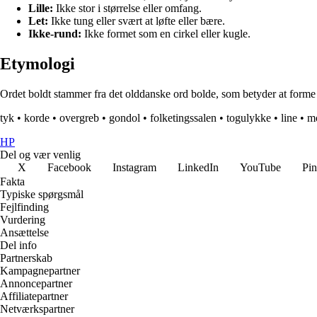
Lille:
Ikke stor i størrelse eller omfang.
Let:
Ikke tung eller svært at løfte eller bære.
Ikke-rund:
Ikke formet som en cirkel eller kugle.
Etymologi
Ordet boldt stammer fra det olddanske ord bolde, som betyder at forme el
tyk
•
korde
•
overgreb
•
gondol
•
folketingssalen
•
togulykke
•
line
•
m
HP
Del og vær venlig
X
Facebook
Instagram
LinkedIn
YouTube
Pin
Fakta
Typiske spørgsmål
Fejlfinding
Vurdering
Ansættelse
Del info
Partnerskab
Kampagnepartner
Annoncepartner
Affiliatepartner
Netværkspartner