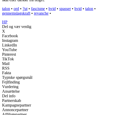
talon
•
ord
•
?ut
•
fascisme
•
hvid
•
spasser
•
hvid
•
talon
•
gennemslagskraft
•
revanche
•
HP
Del og vær venlig
X
Facebook
Instagram
LinkedIn
YouTube
Pinterest
TikTok
Mail
RSS
Fakta
Typiske spørgsmål
Fejlfinding
Vurdering
Ansættelse
Del info
Partnerskab
Kampagnepartner
Annoncepartner
Affiliatepartner