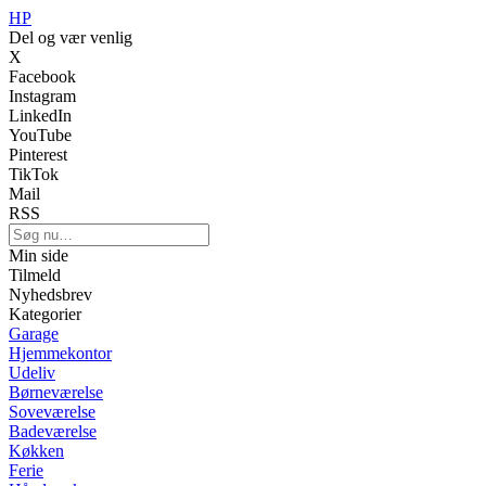
HP
Del og vær venlig
X
Facebook
Instagram
LinkedIn
YouTube
Pinterest
TikTok
Mail
RSS
Min side
Tilmeld
Nyhedsbrev
Kategorier
Garage
Hjemmekontor
Udeliv
Børneværelse
Soveværelse
Badeværelse
Køkken
Ferie