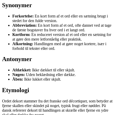
Synonymer
Forkortelse:
En kort form af et ord eller en sætning brugt i
stedet for den fulde version.
Abbreviation:
En kort form af et ord, ofte dannet ved at tage
de første bogstaver fra hver ord i et langt ord.
Kortform:
En reduceret version af et ord eller en sætning for
at gøre den mere letforståelig eller praktisk.
Afkortning:
Handlingen med at gøre noget kortere, især i
forhold til tekster eller ord.
Antonymer
Afdækket:
Ikke dækket til eller skjult.
Nøgen:
Uden beklædning eller dække.
Åben:
Ikke lukket eller skjult.
Etymologi
Ordet dekort stammer fra det franske ord décortiquer, som betyder at
fjerne skallen eller skindet på noget, typisk frugt eller nødder. På
dansk refererer dekort til handlingen at skrælle eller fjerne en ydre
skal eller dække fra noget.