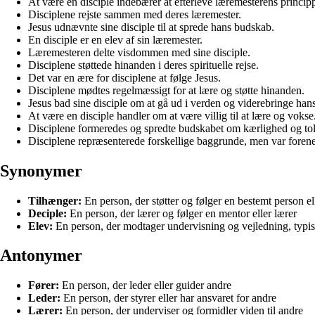
At være en disciple indebærer at efterleve læremesterens principp
Disciplene rejste sammen med deres læremester.
Jesus udnævnte sine disciple til at sprede hans budskab.
En disciple er en elev af sin læremester.
Læremesteren delte visdommen med sine disciple.
Disciplene støttede hinanden i deres spirituelle rejse.
Det var en ære for disciplene at følge Jesus.
Disciplene mødtes regelmæssigt for at lære og støtte hinanden.
Jesus bad sine disciple om at gå ud i verden og viderebringe hans
At være en disciple handler om at være villig til at lære og vokse
Disciplene formeredes og spredte budskabet om kærlighed og tol
Disciplene repræsenterede forskellige baggrunde, men var forenet
Synonymer
Tilhænger:
En person, der støtter og følger en bestemt person el
Deciple:
En person, der lærer og følger en mentor eller lærer
Elev:
En person, der modtager undervisning og vejledning, typis
Antonymer
Fører:
En person, der leder eller guider andre
Leder:
En person, der styrer eller har ansvaret for andre
Lærer:
En person, der underviser og formidler viden til andre