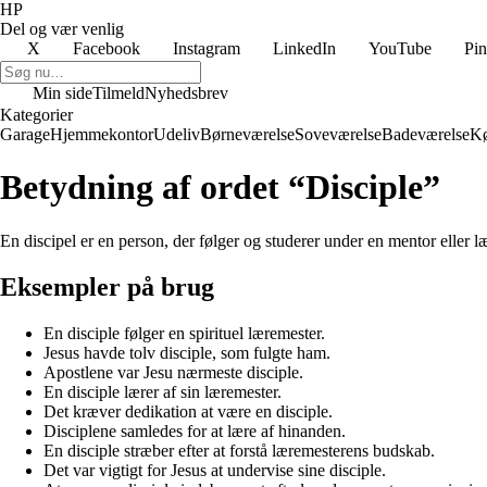
HP
Del og vær venlig
X
Facebook
Instagram
LinkedIn
YouTube
Pin
Min side
Tilmeld
Nyhedsbrev
Kategorier
Garage
Hjemmekontor
Udeliv
Børneværelse
Soveværelse
Badeværelse
K
Betydning af ordet “Disciple”
En discipel er en person, der følger og studerer under en mentor eller læ
Eksempler på brug
En disciple følger en spirituel læremester.
Jesus havde tolv disciple, som fulgte ham.
Apostlene var Jesu nærmeste disciple.
En disciple lærer af sin læremester.
Det kræver dedikation at være en disciple.
Disciplene samledes for at lære af hinanden.
En disciple stræber efter at forstå læremesterens budskab.
Det var vigtigt for Jesus at undervise sine disciple.