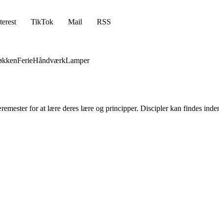
terest
TikTok
Mail
RSS
økken
Ferie
Håndværk
Lamper
remester for at lære deres lære og principper. Discipler kan findes inden