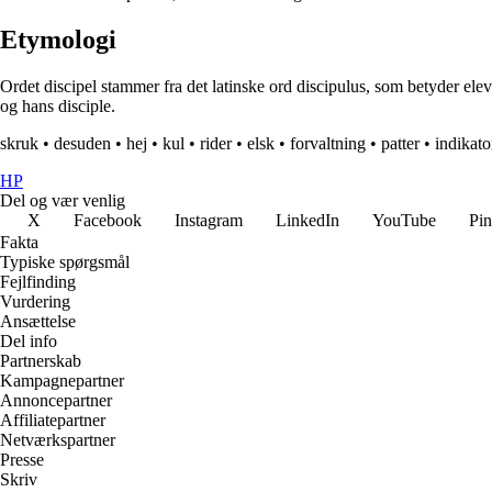
Etymologi
Ordet discipel stammer fra det latinske ord discipulus, som betyder elev el
og hans disciple.
skruk
•
desuden
•
hej
•
kul
•
rider
•
elsk
•
forvaltning
•
patter
•
indikato
HP
Del og vær venlig
X
Facebook
Instagram
LinkedIn
YouTube
Pin
Fakta
Typiske spørgsmål
Fejlfinding
Vurdering
Ansættelse
Del info
Partnerskab
Kampagnepartner
Annoncepartner
Affiliatepartner
Netværkspartner
Presse
Skriv