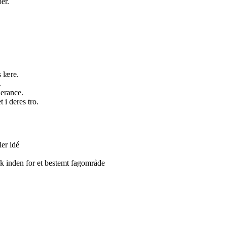
er.
 lære.
.
erance.
 i deres tro.
ler idé
k inden for et bestemt fagområde