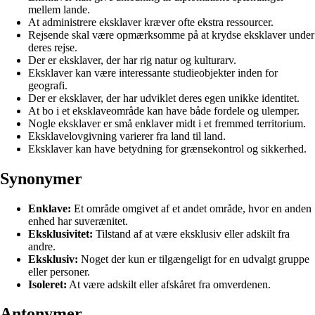
mellem lande.
At administrere eksklaver kræver ofte ekstra ressourcer.
Rejsende skal være opmærksomme på at krydse eksklaver under
deres rejse.
Der er eksklaver, der har rig natur og kulturarv.
Eksklaver kan være interessante studieobjekter inden for
geografi.
Der er eksklaver, der har udviklet deres egen unikke identitet.
At bo i et eksklaveområde kan have både fordele og ulemper.
Nogle eksklaver er små enklaver midt i et fremmed territorium.
Eksklavelovgivning varierer fra land til land.
Eksklaver kan have betydning for grænsekontrol og sikkerhed.
Synonymer
Enklave:
Et område omgivet af et andet område, hvor en anden
enhed har suverænitet.
Eksklusivitet:
Tilstand af at være eksklusiv eller adskilt fra
andre.
Eksklusiv:
Noget der kun er tilgængeligt for en udvalgt gruppe
eller personer.
Isoleret:
At være adskilt eller afskåret fra omverdenen.
Antonymer