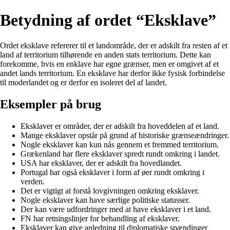
Betydning af ordet “Eksklave”
Ordet eksklave refererer til et landområde, der er adskilt fra resten af et
land af territorium tilhørende en anden stats territorium. Dette kan
forekomme, hvis en enklave har egne grænser, men er omgivet af et
andet lands territorium. En eksklave har derfor ikke fysisk forbindelse
til moderlandet og er derfor en isoleret del af landet.
Eksempler på brug
Eksklaver er områder, der er adskilt fra hoveddelen af et land.
Mange eksklaver opstår på grund af historiske grænseændringer.
Nogle eksklaver kan kun nås gennem et fremmed territorium.
Grækenland har flere eksklaver spredt rundt omkring i landet.
USA har eksklaver, der er adskilt fra hovedlandet.
Portugal har også eksklaver i form af øer rundt omkring i
verden.
Det er vigtigt at forstå lovgivningen omkring eksklaver.
Nogle eksklaver kan have særlige politiske statusser.
Der kan være udfordringer med at have eksklaver i et land.
FN har retningslinjer for behandling af eksklaver.
Eksklaver kan give anledning til diplomatiske spændinger