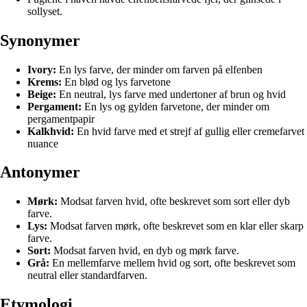
sollyset.
Synonymer
Ivory:
En lys farve, der minder om farven på elfenben
Krems:
En blød og lys farvetone
Beige:
En neutral, lys farve med undertoner af brun og hvid
Pergament:
En lys og gylden farvetone, der minder om
pergamentpapir
Kalkhvid:
En hvid farve med et strejf af gullig eller cremefarvet
nuance
Antonymer
Mørk:
Modsat farven hvid, ofte beskrevet som sort eller dyb
farve.
Lys:
Modsat farven mørk, ofte beskrevet som en klar eller skarp
farve.
Sort:
Modsat farven hvid, en dyb og mørk farve.
Grå:
En mellemfarve mellem hvid og sort, ofte beskrevet som
neutral eller standardfarven.
Etymologi