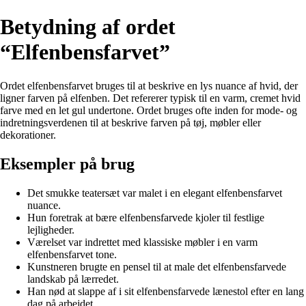
Betydning af ordet
“Elfenbensfarvet”
Ordet elfenbensfarvet bruges til at beskrive en lys nuance af hvid, der
ligner farven på elfenben. Det refererer typisk til en varm, cremet hvid
farve med en let gul undertone. Ordet bruges ofte inden for mode- og
indretningsverdenen til at beskrive farven på tøj, møbler eller
dekorationer.
Eksempler på brug
Det smukke teatersæt var malet i en elegant elfenbensfarvet
nuance.
Hun foretrak at bære elfenbensfarvede kjoler til festlige
lejligheder.
Værelset var indrettet med klassiske møbler i en varm
elfenbensfarvet tone.
Kunstneren brugte en pensel til at male det elfenbensfarvede
landskab på lærredet.
Han nød at slappe af i sit elfenbensfarvede lænestol efter en lang
dag på arbejdet.