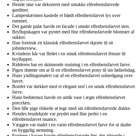
Hende stue var dekoreret med smukke elfenbensfarvede
gardiner.
Lampeskærmen kastede et blødt elfenbensfarvet lys over
rummet.
Det gamle palæ havde en facade i smukt elfenbensfarvet sten.
Bryllupskagen var pyntet med fine elfenbensfarvede blomster af
sukker.
Han foretrak en klassisk elfenbensfarvet skjorte til sit
jobinterview.
Kvindens hår var flettet i en smuk elfenbensfarvet frisure til
brylluppet.
Ridderen bar en skinnende rustning i en elfenbensfarvet farve.
Pigen drømte om at få en elfenbensfarvet pony til sin fødselsdag.
Hans yndlingsmaleri var af en elfenbensfarvet solnedgang over
havet.
Bordet var dækket med et elegant stof i en smuk elfenbensfarvet
farve.
Hans bedstemor havde en antik vase i ægte elfenbensfarvet
porcelæn.
Den lille pige elskede at lege med sin elfenbensfarvede dukke.
Hendes brudekjole var prydet med fine perler i en
elfenbensfarvet nuance.
Væggen var malet i en varm elfenbensfarvet farve for at skabe
en hyggelig stemning.
Fuglene i haven havde elfenbensfarvede fjer, der glinsede i