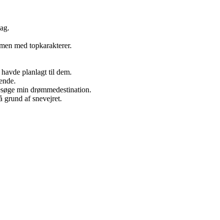
ag.
samen med topkarakterer.
 havde planlagt til dem.
hende.
 besøge min drømmedestination.
 grund af snevejret.