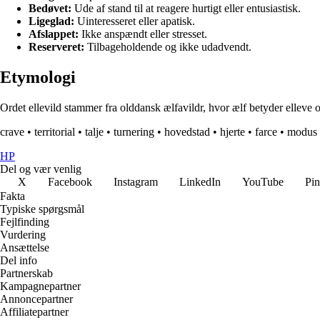
Bedøvet:
Ude af stand til at reagere hurtigt eller entusiastisk.
Ligeglad:
Uinteresseret eller apatisk.
Afslappet:
Ikke anspændt eller stresset.
Reserveret:
Tilbageholdende og ikke udadvendt.
Etymologi
Ordet ellevild stammer fra olddansk ælfavildr, hvor ælf betyder elleve o
crave
•
territorial
•
talje
•
turnering
•
hovedstad
•
hjerte
•
farce
•
modus
HP
Del og vær venlig
X
Facebook
Instagram
LinkedIn
YouTube
Pin
Fakta
Typiske spørgsmål
Fejlfinding
Vurdering
Ansættelse
Del info
Partnerskab
Kampagnepartner
Annoncepartner
Affiliatepartner