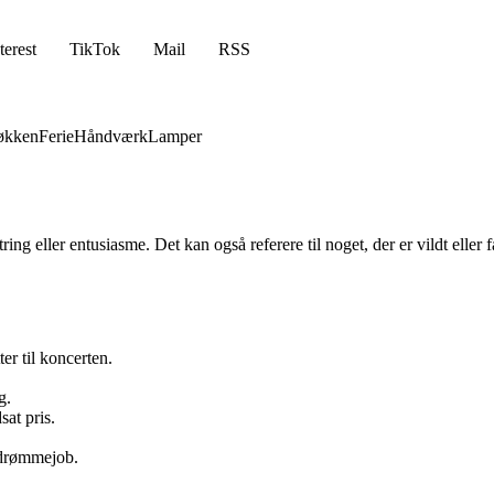
terest
TikTok
Mail
RSS
økken
Ferie
Håndværk
Lamper
tring eller entusiasme. Det kan også referere til noget, der er vildt elle
ter til koncerten.
g.
sat pris.
t drømmejob.