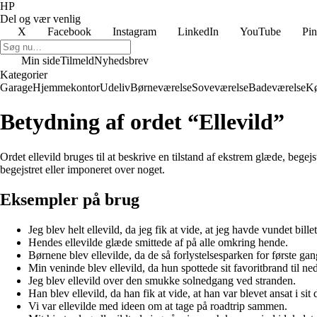
HP
Del og vær venlig
X
Facebook
Instagram
LinkedIn
YouTube
Pin
Min side
Tilmeld
Nyhedsbrev
Kategorier
Garage
Hjemmekontor
Udeliv
Børneværelse
Soveværelse
Badeværelse
K
Betydning af ordet “Ellevild”
Ordet ellevild bruges til at beskrive en tilstand af ekstrem glæde, begejs
begejstret eller imponeret over noget.
Eksempler på brug
Jeg blev helt ellevild, da jeg fik at vide, at jeg havde vundet billet
Hendes ellevilde glæde smittede af på alle omkring hende.
Børnene blev ellevilde, da de så forlystelsesparken for første gan
Min veninde blev ellevild, da hun spottede sit favoritbrand til ned
Jeg blev ellevild over den smukke solnedgang ved stranden.
Han blev ellevild, da han fik at vide, at han var blevet ansat i si
Vi var ellevilde med ideen om at tage på roadtrip sammen.