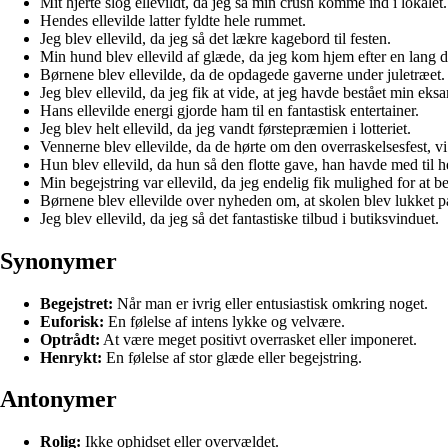
Mit hjerte slog ellevildt, da jeg så min crush komme ind i lokalet.
Hendes ellevilde latter fyldte hele rummet.
Jeg blev ellevild, da jeg så det lækre kagebord til festen.
Min hund blev ellevild af glæde, da jeg kom hjem efter en lang d
Børnene blev ellevilde, da de opdagede gaverne under juletræet.
Jeg blev ellevild, da jeg fik at vide, at jeg havde bestået min ek
Hans ellevilde energi gjorde ham til en fantastisk entertainer.
Jeg blev helt ellevild, da jeg vandt førstepræmien i lotteriet.
Vennerne blev ellevilde, da de hørte om den overraskelsesfest, vi
Hun blev ellevild, da hun så den flotte gave, han havde med til 
Min begejstring var ellevild, da jeg endelig fik mulighed for at
Børnene blev ellevilde over nyheden om, at skolen blev lukket på
Jeg blev ellevild, da jeg så det fantastiske tilbud i butiksvinduet.
Synonymer
Begejstret:
Når man er ivrig eller entusiastisk omkring noget.
Euforisk:
En følelse af intens lykke og velvære.
Optrådt:
At være meget positivt overrasket eller imponeret.
Henrykt:
En følelse af stor glæde eller begejstring.
Antonymer
Rolig:
Ikke ophidset eller overvældet.