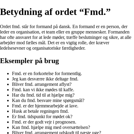
Betydning af ordet “Fmd.”
Ordet fmd. står for formand på dansk. En formand er en person, der
leder en organisation, et team eller en gruppe mennesker. Formanden
har ofte ansvaret for at lede møder, træffe beslutninger og sikre, at alle
arbejder mod fælles mål. Det er en vigtig rolle, der kræver
ledelsesevner og organisatoriske færdigheder.
Eksempler på brug
Fmd. er en forkortelse for formentlig.
Jeg kan desværre ikke deltage fmd.
Bliver fmd. arrangement aflyst?
Fmd. kan vi ikke mødes til kaffe.
Har du fmd. tid til at hjælpe mig?
Kan du fmd. besvare mine spørgsmål?
Fmd. er der hjemmearbejde at lave.
Husk at betale regningen fmd.
Er fmd. tidspunkt for mødet ok?
Fmd. er der godt vejr i prognosen.
Kan fmd. hjælpe mig med oversættelsen?
Bliver fmd. arrangement udskudt til næste uge?