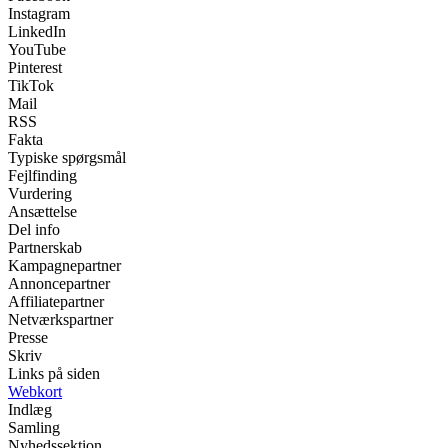
Instagram
LinkedIn
YouTube
Pinterest
TikTok
Mail
RSS
Fakta
Typiske spørgsmål
Fejlfinding
Vurdering
Ansættelse
Del info
Partnerskab
Kampagnepartner
Annoncepartner
Affiliatepartner
Netværkspartner
Presse
Skriv
Links på siden
Webkort
Indlæg
Samling
Nyhedssektion