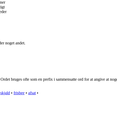
oner
igt
eder
der noget andet.
Ordet bruges ofte som en prefix i sammensatte ord for at angive at nog
•
skjald
•
frisbee
•
afsat
•