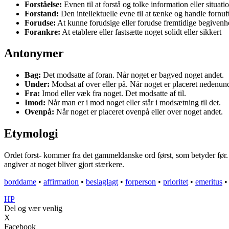
Forståelse:
Evnen til at forstå og tolke information eller situati
Forstand:
Den intellektuelle evne til at tænke og handle fornuft
Forudse:
At kunne forudsige eller forudse fremtidige begivenh
Forankre:
At etablere eller fastsætte noget solidt eller sikkert
Antonymer
Bag:
Det modsatte af foran. Når noget er bagved noget andet.
Under:
Modsat af over eller på. Når noget er placeret nedenun
Fra:
Imod eller væk fra noget. Det modsatte af til.
Imod:
Når man er i mod noget eller står i modsætning til det.
Ovenpå:
Når noget er placeret ovenpå eller over noget andet.
Etymologi
Ordet forst- kommer fra det gammeldanske ord først, som betyder før. 
angiver at noget bliver gjort stærkere.
borddame
•
affirmation
•
beslaglagt
•
forperson
•
prioritet
•
emeritus
HP
Del og vær venlig
X
Facebook