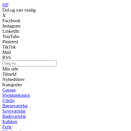
HP
Del og vær venlig
X
Facebook
Instagram
LinkedIn
YouTube
Pinterest
TikTok
Mail
RSS
Min side
Tilmeld
Nyhedsbrev
Kategorier
Garage
Hjemmekontor
Udeliv
Børneværelse
Soveværelse
Badeværelse
Køkken
Ferie