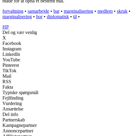
måde for at opnå et bestemt mål.
forvaltning
•
samarbejde
•
bar
•
marginalisering
•
medlem
•
skruk
•
marginalisering
•
hor
•
diplomatisk
•
til
•
HP
Del og vær venlig
X
Facebook
Instagram
LinkedIn
YouTube
Pinterest
TikTok
Mail
RSS
Fakta
Typiske spørgsmål
Fejlfinding
Vurdering
Ansættelse
Del info
Partnerskab
Kampagnepartner
Annoncepartner