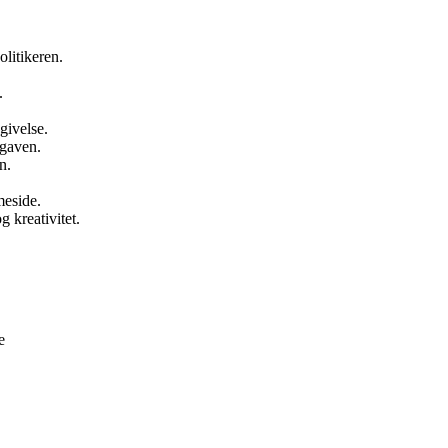
olitikeren.
.
givelse.
pgaven.
n.
meside.
 kreativitet.
e