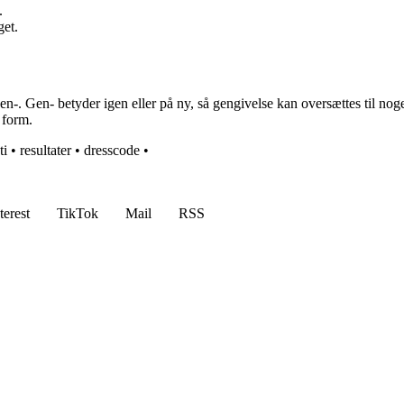
.
get.
 Gen- betyder igen eller på ny, så gengivelse kan oversættes til noget i r
 form.
ti
•
resultater
•
dresscode
•
terest
TikTok
Mail
RSS