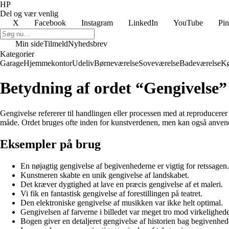
HP
Del og vær venlig
X
Facebook
Instagram
LinkedIn
YouTube
Pin
Min side
Tilmeld
Nyhedsbrev
Kategorier
Garage
Hjemmekontor
Udeliv
Børneværelse
Soveværelse
Badeværelse
K
Betydning af ordet “Gengivelse”
Gengivelse refererer til handlingen eller processen med at reproducerer
måde. Ordet bruges ofte inden for kunstverdenen, men kan også anvende
Eksempler på brug
En nøjagtig gengivelse af begivenhederne er vigtig for retssagen.
Kunstneren skabte en unik gengivelse af landskabet.
Det kræver dygtighed at lave en præcis gengivelse af et maleri.
Vi fik en fantastisk gengivelse af forestillingen på teatret.
Den elektroniske gengivelse af musikken var ikke helt optimal.
Gengivelsen af farverne i billedet var meget tro mod virkelighed
Bogen giver en detaljeret gengivelse af historien bag begivenhed