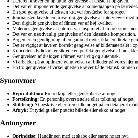
Læreren kræver en nøjagtig gengivelse af teksten i opgaven.
Det var en imponerende gengivelse af solnedgangen på lærredet.
En god gengivelse af teksten kræver forståelse for sproget.
Journalisten lavede en troværdig gengivelse af interviewet med p
Den digitale gengivelse af filmen var af høj kvalitet.
Malernes gengivelse af naturen var inspireret af impressionismen
Det var en usædvanlig gengivelse af den klassiske komposition.
Bogen er en gendigtning af en gammel myte, ikke en direkte gen
Det er vigtigt at lave en korrekt gengivelse af kildematerialet i o
Koncertens lydtekniker sikrede en perfekt gengivelse af musikke
Gengivelsen af dialogen i filmen var livlig og autentisk.
Vi arbejder på at optimere gengivelsen af billeder på vores hjem
En tro gengivelse af virkeligheden kræver både teknisk kunnen og
Synonymer
Reproduktion:
En tro kopi eller genskabelse af noget
Fortolkning:
En personlig oversættelse eller tolkning af noget
Skildring:
At beskrive eller fremstille noget på en detaljeret måd
Aftryk:
Et tydeligt eller præcist billede eller ekko af noget
Antonymer
Oprindelse:
Handlingen med at skabe eller starte noget nyt.