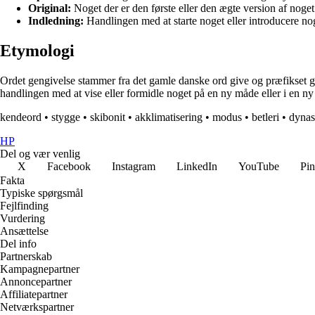
Original:
Noget der er den første eller den ægte version af noget
Indledning:
Handlingen med at starte noget eller introducere no
Etymologi
Ordet gengivelse stammer fra det gamle danske ord give og præfikset gen-.
handlingen med at vise eller formidle noget på en ny måde eller i en ny
kendeord
•
stygge
•
skibonit
•
akklimatisering
•
modus
•
betleri
•
dynas
HP
Del og vær venlig
X
Facebook
Instagram
LinkedIn
YouTube
Pin
Fakta
Typiske spørgsmål
Fejlfinding
Vurdering
Ansættelse
Del info
Partnerskab
Kampagnepartner
Annoncepartner
Affiliatepartner
Netværkspartner