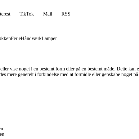
terest
TikTok
Mail
RSS
økken
Ferie
Håndværk
Lamper
 eller vise noget i en bestemt form eller på en bestemt måde. Dette kan 
s mere generelt i forbindelse med at formidle eller genskabe noget på 
en.
en.