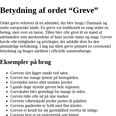
Betydning af ordet “Greve”
Ordet greve refererer til en adelstitel, der blev brugt i Danmark og
andre europæiske lande. En greve var traditionelt en rang under en
hertug, men over en baron. Titlen blev ofte givet til en mand af
adelstanden som anerkendelse af hans sociale status og magt. Grever
havde ofte rettigheder og privilegier, der adskilte dem fra den
almindelige befolkning. I dag har titlen greve primært en ceremoniel
betydning og bruges sjældent i officielle sammenhænge.
Eksempler på brug
Grevens slot ligger smukt ved søen.
Greven har mange tjenere på herregården.
Grevinden bærer altid smukke juveler.
I gamle dage styrede greven hele regionen.
Grevskabet blev grundlagt for mange år siden.
Greven rider ofte ud på sine marker.
Grevens våbenskjold pryder porten til paladset.
Grevens garderobe er fyldt med fine klæder.
Greven er kendt for sin gavmildhed overfor de fattige.
Grevens hest er en majestætisk sort hingst.