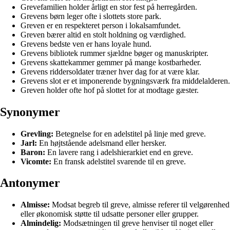
Grevefamilien holder årligt en stor fest på herregården.
Grevens børn leger ofte i slottets store park.
Greven er en respekteret person i lokalsamfundet.
Greven bærer altid en stolt holdning og værdighed.
Grevens bedste ven er hans loyale hund.
Grevens bibliotek rummer sjældne bøger og manuskripter.
Grevens skattekammer gemmer på mange kostbarheder.
Grevens riddersoldater træner hver dag for at være klar.
Grevens slot er et imponerende bygningsværk fra middelalderen.
Greven holder ofte hof på slottet for at modtage gæster.
Synonymer
Grevling:
Betegnelse for en adelstitel på linje med greve.
Jarl:
En højtstående adelsmand eller hersker.
Baron:
En lavere rang i adelshierarkiet end en greve.
Vicomte:
En fransk adelstitel svarende til en greve.
Antonymer
Almisse:
Modsat begreb til greve, almisse referer til velgørenhed
eller økonomisk støtte til udsatte personer eller grupper.
Almindelig:
Modsætningen til greve henviser til noget eller