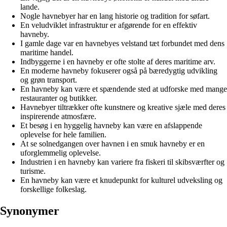
lande.
Nogle havnebyer har en lang historie og tradition for søfart.
En veludviklet infrastruktur er afgørende for en effektiv
havneby.
I gamle dage var en havnebyes velstand tæt forbundet med dens
maritime handel.
Indbyggerne i en havneby er ofte stolte af deres maritime arv.
En moderne havneby fokuserer også på bæredygtig udvikling
og grøn transport.
En havneby kan være et spændende sted at udforske med mange
restauranter og butikker.
Havnebyer tiltrækker ofte kunstnere og kreative sjæle med deres
inspirerende atmosfære.
Et besøg i en hyggelig havneby kan være en afslappende
oplevelse for hele familien.
At se solnedgangen over havnen i en smuk havneby er en
uforglemmelig oplevelse.
Industrien i en havneby kan variere fra fiskeri til skibsværfter og
turisme.
En havneby kan være et knudepunkt for kulturel udveksling og
forskellige folkeslag.
Synonymer