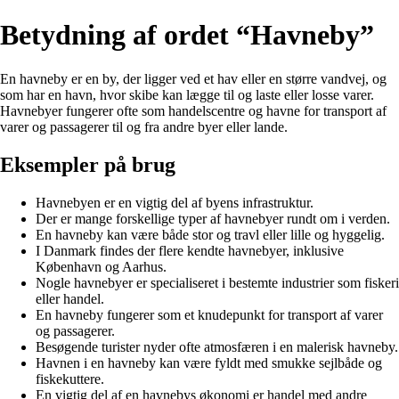
Betydning af ordet “Havneby”
En havneby er en by, der ligger ved et hav eller en større vandvej, og
som har en havn, hvor skibe kan lægge til og laste eller losse varer.
Havnebyer fungerer ofte som handelscentre og havne for transport af
varer og passagerer til og fra andre byer eller lande.
Eksempler på brug
Havnebyen er en vigtig del af byens infrastruktur.
Der er mange forskellige typer af havnebyer rundt om i verden.
En havneby kan være både stor og travl eller lille og hyggelig.
I Danmark findes der flere kendte havnebyer, inklusive
København og Aarhus.
Nogle havnebyer er specialiseret i bestemte industrier som fiskeri
eller handel.
En havneby fungerer som et knudepunkt for transport af varer
og passagerer.
Besøgende turister nyder ofte atmosfæren i en malerisk havneby.
Havnen i en havneby kan være fyldt med smukke sejlbåde og
fiskekuttere.
En vigtig del af en havnebys økonomi er handel med andre