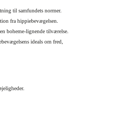
ætning til samfundets normer.
ation fra hippiebevægelsen.
 en boheme-lignende tilværelse.
iebevægelsens ideals om fred,
øjeligheder.