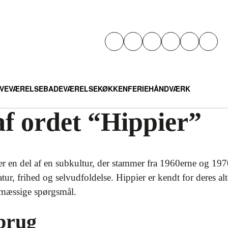
VEVÆRELSE
BADEVÆRELSE
KØKKEN
FERIE
HÅNDVÆRK
af ordet “Hippier”
er er en del af en subkultur, der stammer fra 1960erne og 1
ur, frihed og selvudfoldelse. Hippier er kendt for deres altern
ømæssige spørgsmål.
brug