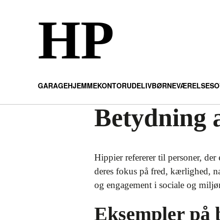
HP
GARAGE
HJEMMEKONTOR
UDELIV
BØRNEVÆRELSE
SO
Betydning 
Hippier refererer til personer, d
deres fokus på fred, kærlighed, nat
og engagement i sociale og milj
Eksempler på 