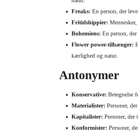
natur.
Freaks:
En person, der lever
Fritidshippier:
Mennesker, d
Bohemiens:
En person, der 
Flower power-tilhænger:
E
kærlighed og natur.
Antonymer
Konservative:
Betegnelse fo
Materialister:
Personer, der
Kapitalister:
Personer, der t
Konformister:
Personer, der