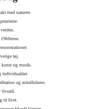
takt med naturen.
getarisme.
 verden.
 1960erne.
emonstrationer.
verige tøj.
å kunst og musik.
 individualitet.
editation og mindfulness.
livsstil.
 til livet.
grupper blandt hippier.