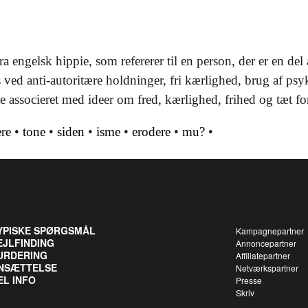
a engelsk hippie, som refererer til en person, der er en del
ved anti-autoritære holdninger, fri kærlighed, brug af psyk
ofte associeret med ideer om fred, kærlighed, frihed og tæt 
ere
•
tone
•
siden
•
isme
•
erodere
•
mu?
•
YPISKE SPØRGSMÅL
Kampagnepartner
EJLFINDING
Annoncepartner
URDERING
Affiliatepartner
NSÆTTELSE
Netværkspartner
EL INFO
Presse
Skriv