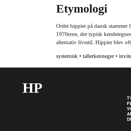
Etymologi
Ordet hippier på dansk stammer fr
1970erne, der typisk kendetegnes 
alternativ livsstil. Hippier blev 
systemisk
•
tallerkenneger
•
invit
HP
Del og vær venlig
T
F
V
A
D