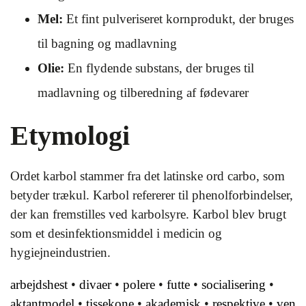
Mel:
Et fint pulveriseret kornprodukt, der bruges
til bagning og madlavning
Olie:
En flydende substans, der bruges til
madlavning og tilberedning af fødevarer
Etymologi
Ordet karbol stammer fra det latinske ord carbo, som
betyder trækul. Karbol refererer til phenolforbindelser,
der kan fremstilles ved karbolsyre. Karbol blev brugt
som et desinfektionsmiddel i medicin og
hygiejneindustrien.
arbejdshest
•
divaer
•
polere
•
futte
•
socialisering
•
aktantmodel
•
tissekone
•
akademisk
•
respektive
•
ven