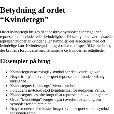
Betydning af ordet
“Kvindetegn”
Ordet kvindetegn bruges til at beskrive symboler eller tegn, der
repræsenterer kvinder eller kvindelighed. Disse tegn kan være visuelle
repræsentationer af kvinder eller symboler, der associeres med det
kvindelige køn. Kvindetegn kan også referere til specifikke symboler,
der bruges i forbindelse med feminisme og kvindernes rettigheder.
Eksempler på brug
Kvindetegn er astrologisk symbol for det kvindelige køn.
Nogle tror på, at kvindetegnet repræsenterer moderskab og
kærlighed.
Kvindetegnet kaldes også Venus-symbol.
I oldtidens mytologi stod kvindetegnet for gudinden Venus.
Kvindetegnet ses ofte brugt til at repræsentere kvinder generelt.
Ordet “kvindetegn” bruges også i overført betydning om
symboler for det feminine.
Nogle moderne feminister bruger kvindetegnet som et symbol
for kvindekamp.