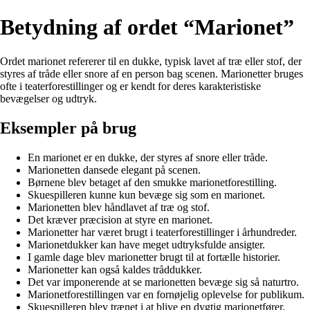
Betydning af ordet “Marionet”
Ordet marionet refererer til en dukke, typisk lavet af træ eller stof, der
styres af tråde eller snore af en person bag scenen. Marionetter bruges
ofte i teaterforestillinger og er kendt for deres karakteristiske
bevægelser og udtryk.
Eksempler på brug
En marionet er en dukke, der styres af snore eller tråde.
Marionetten dansede elegant på scenen.
Børnene blev betaget af den smukke marionetforestilling.
Skuespilleren kunne kun bevæge sig som en marionet.
Marionetten blev håndlavet af træ og stof.
Det kræver præcision at styre en marionet.
Marionetter har været brugt i teaterforestillinger i århundreder.
Marionetdukker kan have meget udtryksfulde ansigter.
I gamle dage blev marionetter brugt til at fortælle historier.
Marionetter kan også kaldes tråddukker.
Det var imponerende at se marionetten bevæge sig så naturtro.
Marionetforestillingen var en fornøjelig oplevelse for publikum.
Skuespilleren blev trænet i at blive en dygtig marionetfører.