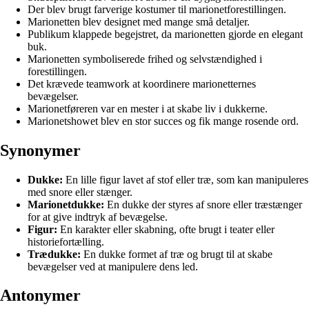
Der blev brugt farverige kostumer til marionetforestillingen.
Marionetten blev designet med mange små detaljer.
Publikum klappede begejstret, da marionetten gjorde en elegant
buk.
Marionetten symboliserede frihed og selvstændighed i
forestillingen.
Det krævede teamwork at koordinere marionetternes
bevægelser.
Marionetføreren var en mester i at skabe liv i dukkerne.
Marionetshowet blev en stor succes og fik mange rosende ord.
Synonymer
Dukke:
En lille figur lavet af stof eller træ, som kan manipuleres
med snore eller stænger.
Marionetdukke:
En dukke der styres af snore eller træstænger
for at give indtryk af bevægelse.
Figur:
En karakter eller skabning, ofte brugt i teater eller
historiefortælling.
Trædukke:
En dukke formet af træ og brugt til at skabe
bevægelser ved at manipulere dens led.
Antonymer