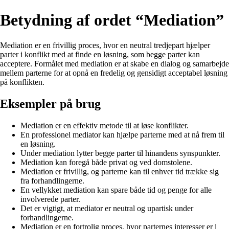
Betydning af ordet “Mediation”
Mediation er en frivillig proces, hvor en neutral tredjepart hjælper
parter i konflikt med at finde en løsning, som begge parter kan
acceptere. Formålet med mediation er at skabe en dialog og samarbejde
mellem parterne for at opnå en fredelig og gensidigt acceptabel løsning
på konflikten.
Eksempler på brug
Mediation er en effektiv metode til at løse konflikter.
En professionel mediator kan hjælpe parterne med at nå frem til
en løsning.
Under mediation lytter begge parter til hinandens synspunkter.
Mediation kan foregå både privat og ved domstolene.
Mediation er frivillig, og parterne kan til enhver tid trække sig
fra forhandlingerne.
En vellykket mediation kan spare både tid og penge for alle
involverede parter.
Det er vigtigt, at mediator er neutral og upartisk under
forhandlingerne.
Mediation er en fortrolig proces, hvor parternes interesser er i