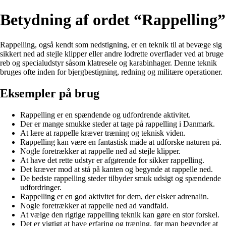
Betydning af ordet “Rappelling”
Rappelling, også kendt som nedstigning, er en teknik til at bevæge sig
sikkert ned ad stejle klipper eller andre lodrette overflader ved at bruge
reb og specialudstyr såsom klatresele og karabinhager. Denne teknik
bruges ofte inden for bjergbestigning, redning og militære operationer.
Eksempler på brug
Rappelling er en spændende og udfordrende aktivitet.
Der er mange smukke steder at tage på rappelling i Danmark.
At lære at rappelle kræver træning og teknisk viden.
Rappelling kan være en fantastisk måde at udforske naturen på.
Nogle foretrækker at rappelle ned ad stejle klipper.
At have det rette udstyr er afgørende for sikker rappelling.
Det kræver mod at stå på kanten og begynde at rappelle ned.
De bedste rappelling steder tilbyder smuk udsigt og spændende
udfordringer.
Rappelling er en god aktivitet for dem, der elsker adrenalin.
Nogle foretrækker at rappelle ned ad vandfald.
At vælge den rigtige rappelling teknik kan gøre en stor forskel.
Det er vigtigt at have erfaring og træning, før man begynder at