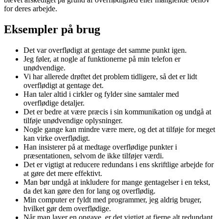
for deres arbejde.
Eksempler på brug
Det var overflødigt at gentage det samme punkt igen.
Jeg føler, at nogle af funktionerne på min telefon er
unødvendige.
Vi har allerede drøftet det problem tidligere, så det er lidt
overflødigt at gentage det.
Han taler altid i cirkler og fylder sine samtaler med
overflødige detaljer.
Det er bedre at være præcis i sin kommunikation og undgå at
tilføje unødvendige oplysninger.
Nogle gange kan mindre være mere, og det at tilføje for meget
kan virke overflødigt.
Han insisterer på at medtage overflødige punkter i
præsentationen, selvom de ikke tilføjer værdi.
Det er vigtigt at reducere redundans i ens skriftlige arbejde for
at gøre det mere effektivt.
Man bør undgå at inkludere for mange gentagelser i en tekst,
da det kan gøre den for lang og overflødig.
Min computer er fyldt med programmer, jeg aldrig bruger,
hvilket gør dem overflødige.
Når man laver en opgave, er det vigtigt at fjerne alt redundant