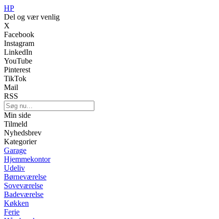
HP
Del og vær venlig
X
Facebook
Instagram
LinkedIn
YouTube
Pinterest
TikTok
Mail
RSS
Min side
Tilmeld
Nyhedsbrev
Kategorier
Garage
Hjemmekontor
Udeliv
Børneværelse
Soveværelse
Badeværelse
Køkken
Ferie