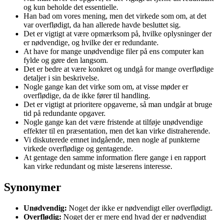
og kun beholde det essentielle.
Han bad om vores mening, men det virkede som om, at det
var overflødigt, da han allerede havde besluttet sig.
Det er vigtigt at være opmærksom på, hvilke oplysninger der
er nødvendige, og hvilke der er redundante.
At have for mange unødvendige filer på ens computer kan
fylde og gøre den langsom.
Det er bedre at være konkret og undgå for mange overflødige
detaljer i sin beskrivelse.
Nogle gange kan det virke som om, at visse møder er
overflødige, da de ikke fører til handling.
Det er vigtigt at prioritere opgaverne, så man undgår at bruge
tid på redundante opgaver.
Nogle gange kan det være fristende at tilføje unødvendige
effekter til en præsentation, men det kan virke distraherende.
Vi diskuterede emnet indgående, men nogle af punkterne
virkede overflødige og gentagende.
At gentage den samme information flere gange i en rapport
kan virke redundant og miste læserens interesse.
Synonymer
Unødvendig:
Noget der ikke er nødvendigt eller overflødigt.
Overflødig:
Noget der er mere end hvad der er nødvendigt