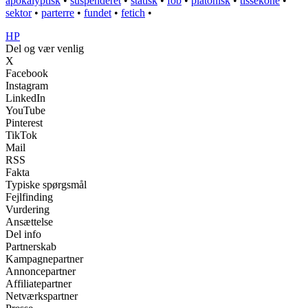
apokalyptisk
•
suspenderet
•
statisk
•
fob
•
platonisk
•
tissekone
•
sektor
•
parterre
•
fundet
•
fetich
•
HP
Del og vær venlig
X
Facebook
Instagram
LinkedIn
YouTube
Pinterest
TikTok
Mail
RSS
Fakta
Typiske spørgsmål
Fejlfinding
Vurdering
Ansættelse
Del info
Partnerskab
Kampagnepartner
Annoncepartner
Affiliatepartner
Netværkspartner