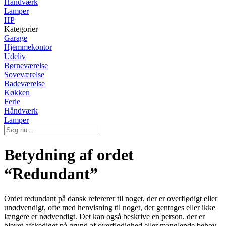
Håndværk
Lamper
HP
Kategorier
Garage
Hjemmekontor
Udeliv
Børneværelse
Soveværelse
Badeværelse
Køkken
Ferie
Håndværk
Lamper
Betydning af ordet
“Redundant”
Ordet redundant på dansk refererer til noget, der er overflødigt eller
unødvendigt, ofte med henvisning til noget, der gentages eller ikke
længere er nødvendigt. Det kan også beskrive en person, der er
blevet afskediget på grund af overflødighed eller manglende behov