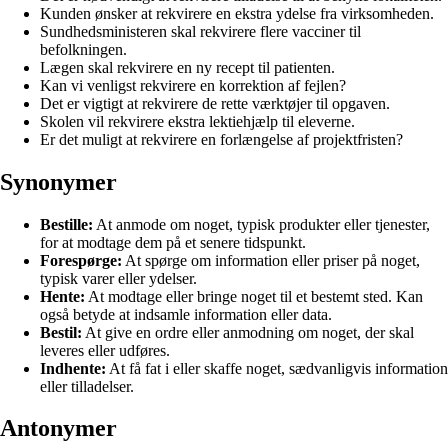
Kunden ønsker at rekvirere en ekstra ydelse fra virksomheden.
Sundhedsministeren skal rekvirere flere vacciner til
befolkningen.
Lægen skal rekvirere en ny recept til patienten.
Kan vi venligst rekvirere en korrektion af fejlen?
Det er vigtigt at rekvirere de rette værktøjer til opgaven.
Skolen vil rekvirere ekstra lektiehjælp til eleverne.
Er det muligt at rekvirere en forlængelse af projektfristen?
Synonymer
Bestille:
At anmode om noget, typisk produkter eller tjenester,
for at modtage dem på et senere tidspunkt.
Forespørge:
At spørge om information eller priser på noget,
typisk varer eller ydelser.
Hente:
At modtage eller bringe noget til et bestemt sted. Kan
også betyde at indsamle information eller data.
Bestil:
At give en ordre eller anmodning om noget, der skal
leveres eller udføres.
Indhente:
At få fat i eller skaffe noget, sædvanligvis information
eller tilladelser.
Antonymer