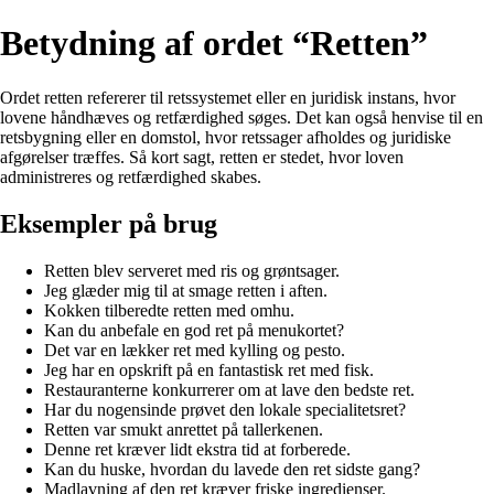
Betydning af ordet “Retten”
Ordet retten refererer til retssystemet eller en juridisk instans, hvor
lovene håndhæves og retfærdighed søges. Det kan også henvise til en
retsbygning eller en domstol, hvor retssager afholdes og juridiske
afgørelser træffes. Så kort sagt, retten er stedet, hvor loven
administreres og retfærdighed skabes.
Eksempler på brug
Retten blev serveret med ris og grøntsager.
Jeg glæder mig til at smage retten i aften.
Kokken tilberedte retten med omhu.
Kan du anbefale en god ret på menukortet?
Det var en lækker ret med kylling og pesto.
Jeg har en opskrift på en fantastisk ret med fisk.
Restauranterne konkurrerer om at lave den bedste ret.
Har du nogensinde prøvet den lokale specialitetsret?
Retten var smukt anrettet på tallerkenen.
Denne ret kræver lidt ekstra tid at forberede.
Kan du huske, hvordan du lavede den ret sidste gang?
Madlavning af den ret kræver friske ingredienser.