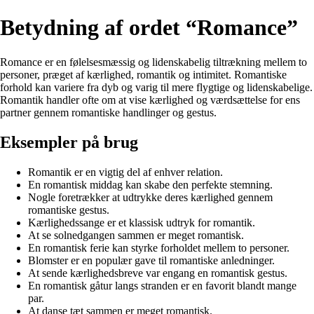
Betydning af ordet “Romance”
Romance er en følelsesmæssig og lidenskabelig tiltrækning mellem to
personer, præget af kærlighed, romantik og intimitet. Romantiske
forhold kan variere fra dyb og varig til mere flygtige og lidenskabelige.
Romantik handler ofte om at vise kærlighed og værdsættelse for ens
partner gennem romantiske handlinger og gestus.
Eksempler på brug
Romantik er en vigtig del af enhver relation.
En romantisk middag kan skabe den perfekte stemning.
Nogle foretrækker at udtrykke deres kærlighed gennem
romantiske gestus.
Kærlighedssange er et klassisk udtryk for romantik.
At se solnedgangen sammen er meget romantisk.
En romantisk ferie kan styrke forholdet mellem to personer.
Blomster er en populær gave til romantiske anledninger.
At sende kærlighedsbreve var engang en romantisk gestus.
En romantisk gåtur langs stranden er en favorit blandt mange
par.
At danse tæt sammen er meget romantisk.