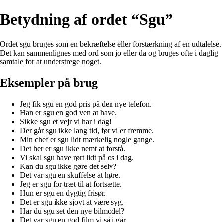
Betydning af ordet “Sgu”
Ordet sgu bruges som en bekræftelse eller forstærkning af en udtalelse.
Det kan sammenlignes med ord som jo eller da og bruges ofte i daglig
samtale for at understrege noget.
Eksempler på brug
Jeg fik sgu en god pris på den nye telefon.
Han er sgu en god ven at have.
Sikke sgu et vejr vi har i dag!
Der går sgu ikke lang tid, før vi er fremme.
Min chef er sgu lidt mærkelig nogle gange.
Det her er sgu ikke nemt at forstå.
Vi skal sgu have rørt lidt på os i dag.
Kan du sgu ikke gøre det selv?
Det var sgu en skuffelse at høre.
Jeg er sgu for træt til at fortsætte.
Hun er sgu en dygtig frisør.
Det er sgu ikke sjovt at være syg.
Har du sgu set den nye bilmodel?
Det var sgu en god film vi så i går.