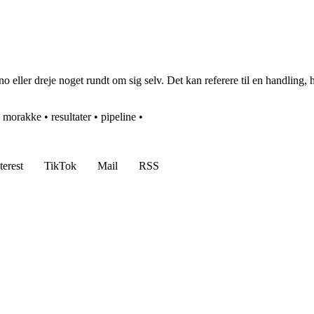
ller dreje noget rundt om sig selv. Det kan referere til en handling, hvo
•
morakke
•
resultater
•
pipeline
•
terest
TikTok
Mail
RSS