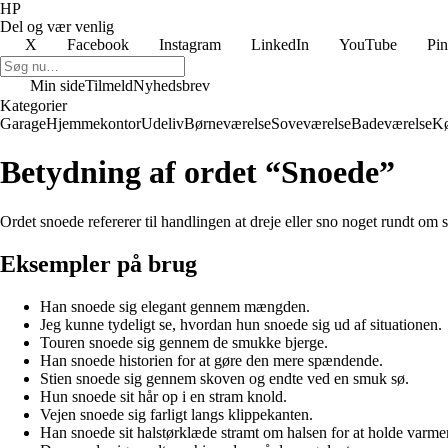
HP
Del og vær venlig
X
Facebook
Instagram
LinkedIn
YouTube
Pin
Min side
Tilmeld
Nyhedsbrev
Kategorier
Garage
Hjemmekontor
Udeliv
Børneværelse
Soveværelse
Badeværelse
K
Betydning af ordet “Snoede”
Ordet snoede refererer til handlingen at dreje eller sno noget rundt om s
Eksempler på brug
Han snoede sig elegant gennem mængden.
Jeg kunne tydeligt se, hvordan hun snoede sig ud af situationen.
Touren snoede sig gennem de smukke bjerge.
Han snoede historien for at gøre den mere spændende.
Stien snoede sig gennem skoven og endte ved en smuk sø.
Hun snoede sit hår op i en stram knold.
Vejen snoede sig farligt langs klippekanten.
Han snoede sit halstørklæde stramt om halsen for at holde varme