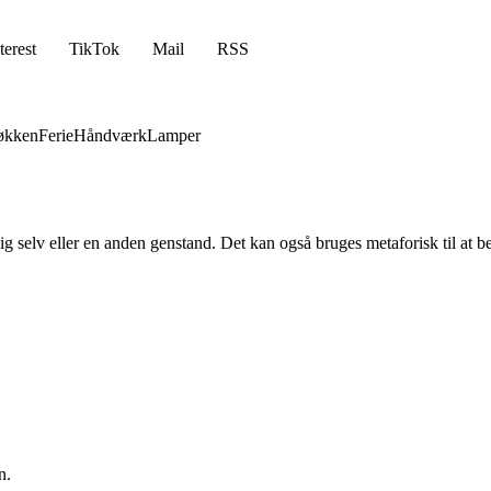
terest
TikTok
Mail
RSS
økken
Ferie
Håndværk
Lamper
ig selv eller en anden genstand. Det kan også bruges metaforisk til at be
n.