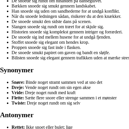
De snoede sig rundt om hinanden på dansegulvet.
Bækken snoede sig smukt gennem landskabet.
Han snoede sig uden om sandhederne for at undgå konflikt.
Når du snoede ledningen sådan, risikerer du at den knækker.
De snoede smukt den sidste dans på scenen.
Slangen snoede sig rundt om træet for at skjule sig.
Historien snoede sig komplekst gennem intriger og forræderi.
De snoede sig ind mellem husene for at undgå fjenden.
Stoffet snoede sig elegant om hendes krop.
Proppen snoede sig fast inde i flasken.
De snoede smukt papiret om gaven og bandt en sløjfe.
Bilisten snoede sig elegant gennem trafikken uden at mærke stre
Synonymer
Snøre:
Binde noget stramt sammen ved at sno det
Dreje:
Vende noget rundt om sin egen akse
Vride:
Dreje noget rundt med kraft
Flette:
Sætte flere snore eller strenge sammen i et mønster
Twiste:
Dreje noget rundt om sig selv
Antonymer
Rettet:
Ikke snoet eller bulet; lige