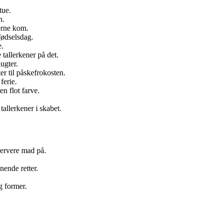
tue.
n.
terne kom.
fødselsdag.
e.
 tallerkener på det.
ugter.
r til påskefrokosten.
ferie.
n flot farve.
tallerkener i skabet.
servere mad på.
nende retter.
g former.