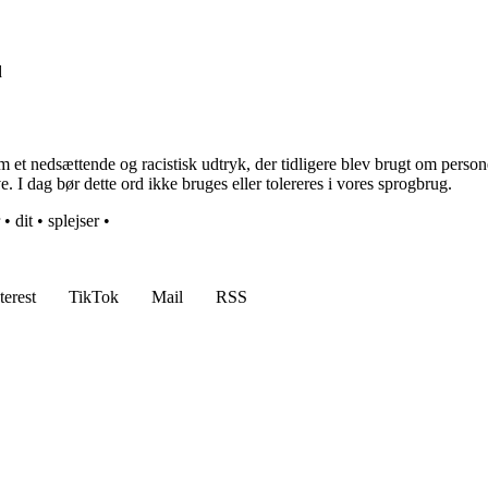
d
 et nedsættende og racistisk udtryk, der tidligere blev brugt om persone
 I dag bør dette ord ikke bruges eller tolereres i vores sprogbrug.
•
dit
•
splejser
•
terest
TikTok
Mail
RSS