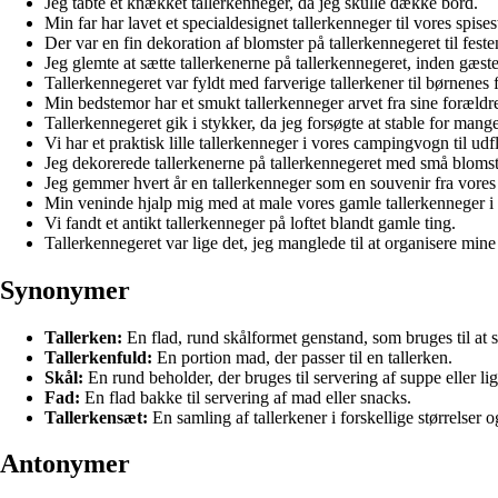
Jeg tabte et knækket tallerkenneger, da jeg skulle dække bord.
Min far har lavet et specialdesignet tallerkenneger til vores spises
Der var en fin dekoration af blomster på tallerkennegeret til feste
Jeg glemte at sætte tallerkenerne på tallerkennegeret, inden gæs
Tallerkennegeret var fyldt med farverige tallerkener til børnenes 
Min bedstemor har et smukt tallerkenneger arvet fra sine forældr
Tallerkennegeret gik i stykker, da jeg forsøgte at stable for mange
Vi har et praktisk lille tallerkenneger i vores campingvogn til udfl
Jeg dekorerede tallerkenerne på tallerkennegeret med små blomste
Jeg gemmer hvert år en tallerkenneger som en souvenir fra vores 
Min veninde hjalp mig med at male vores gamle tallerkenneger i e
Vi fandt et antikt tallerkenneger på loftet blandt gamle ting.
Tallerkennegeret var lige det, jeg manglede til at organisere mine 
Synonymer
Tallerken:
En flad, rund skålformet genstand, som bruges til at 
Tallerkenfuld:
En portion mad, der passer til en tallerken.
Skål:
En rund beholder, der bruges til servering af suppe eller lig
Fad:
En flad bakke til servering af mad eller snacks.
Tallerkensæt:
En samling af tallerkener i forskellige størrelser o
Antonymer