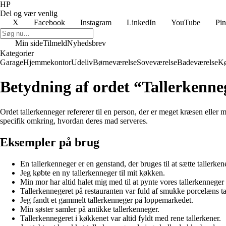
HP
Del og vær venlig
X
Facebook
Instagram
LinkedIn
YouTube
Pin
Min side
Tilmeld
Nyhedsbrev
Kategorier
Garage
Hjemmekontor
Udeliv
Børneværelse
Soveværelse
Badeværelse
K
Betydning af ordet “Tallerkenne
Ordet tallerkenneger refererer til en person, der er meget kræsen elle
specifik omkring, hvordan deres mad serveres.
Eksempler på brug
En tallerkenneger er en genstand, der bruges til at sætte tallerkene
Jeg købte en ny tallerkenneger til mit køkken.
Min mor har altid halet mig med til at pynte vores tallerkenneger ti
Tallerkennegeret på restauranten var fuld af smukke porcelæns ta
Jeg fandt et gammelt tallerkenneger på loppemarkedet.
Min søster samler på antikke tallerkenneger.
Tallerkennegeret i køkkenet var altid fyldt med rene tallerkener.