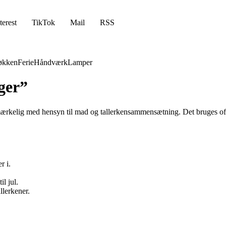
terest
TikTok
Mail
RSS
økken
Ferie
Håndværk
Lamper
ger”
r mærkelig med hensyn til mad og tallerkensammensætning. Det bruges oft
r i.
l jul.
llerkener.