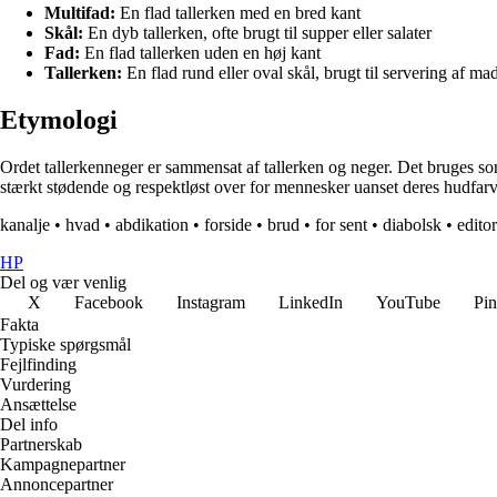
Multifad:
En flad tallerken med en bred kant
Skål:
En dyb tallerken, ofte brugt til supper eller salater
Fad:
En flad tallerken uden en høj kant
Tallerken:
En flad rund eller oval skål, brugt til servering af ma
Etymologi
Ordet tallerkenneger er sammensat af tallerken og neger. Det bruges som
stærkt stødende og respektløst over for mennesker uanset deres hudfarve.
kanalje
•
hvad
•
abdikation
•
forside
•
brud
•
for sent
•
diabolsk
•
editor
HP
Del og vær venlig
X
Facebook
Instagram
LinkedIn
YouTube
Pin
Fakta
Typiske spørgsmål
Fejlfinding
Vurdering
Ansættelse
Del info
Partnerskab
Kampagnepartner
Annoncepartner