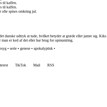
 til kaffen.
 til kaffen.
ofte spises omkring jul.
t danske udtryk at tude, hvilket betyder at græde eller jamre sig. Kiks 
 man er ked af det eller har brug for opmuntring.
nsyg
•
serie
•
genese
•
apokalyptisk
•
terest
TikTok
Mail
RSS