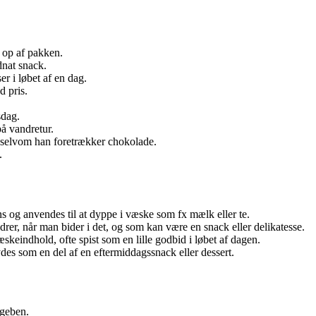
m op af pakken.
dnat snack.
r i løbet af en dag.
d pris.
sdag.
på vandretur.
, selvom han foretrækker chokolade.
.
ns og anvendes til at dyppe i væske som fx mælk eller te.
rer, når man bider i det, og som kan være en snack eller delikatesse.
skeindhold, ofte spist som en lille godbid i løbet af dagen.
es som en del af en eftermiddagssnack eller dessert.
ageben.