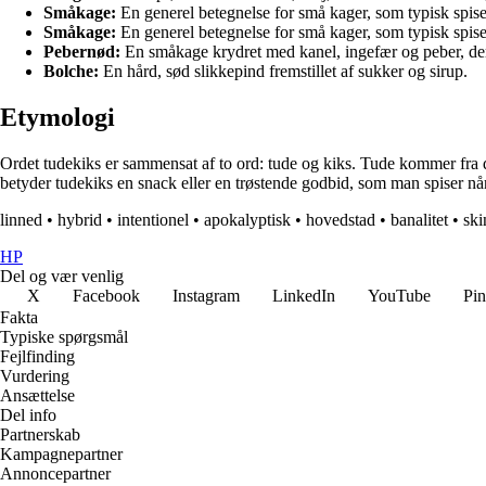
Småkage:
En generel betegnelse for små kager, som typisk spises
Småkage:
En generel betegnelse for små kager, som typisk spises
Pebernød:
En småkage krydret med kanel, ingefær og peber, der 
Bolche:
En hård, sød slikkepind fremstillet af sukker og sirup.
Etymologi
Ordet tudekiks er sammensat af to ord: tude og kiks. Tude kommer fra de
betyder tudekiks en snack eller en trøstende godbid, som man spiser når
linned
•
hybrid
•
intentionel
•
apokalyptisk
•
hovedstad
•
banalitet
•
ski
HP
Del og vær venlig
X
Facebook
Instagram
LinkedIn
YouTube
Pin
Fakta
Typiske spørgsmål
Fejlfinding
Vurdering
Ansættelse
Del info
Partnerskab
Kampagnepartner
Annoncepartner