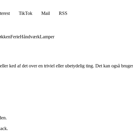
terest
TikTok
Mail
RSS
økken
Ferie
Håndværk
Lamper
 eller ked af det over en triviel eller ubetydelig ting. Det kan også bruges
den.
nack.