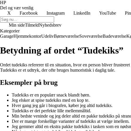
HP
Del og vær venlig
X
Facebook
Instagram
LinkedIn
YouTube
Pin
Min side
Tilmeld
Nyhedsbrev
Kategorier
Garage
Hjemmekontor
Udeliv
Børneværelse
Soveværelse
Badeværelse
K
Betydning af ordet “Tudekiks”
Ordet tudekiks refererer til en situation, hvor en person bliver frustreret
Tudekiks er et udtryk, der ofte bruges humoristisk i daglig tale.
Eksempler på brug
Tudekiks er en populær snack blandt børn.
Jeg elsker at spise tudekiks med en kop te.
Hver gang jeg går i biografen, køber jeg altid tudekiks.
Tudekiks er det perfekte lille mellemmåltid.
Min bedste veninde og jeg deler altid en pakke tudekiks på stran
Der er mange forskellige varianter af tudekiks at vælge imellem.
Jeg gemmer altid en ekstra pakke tudekiks i tasken som en nøds