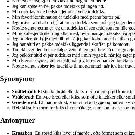
Når jeg er trist, gør tudekiks altid dagen lidt bedre.
Jeg kan spise en hel pakke tudekiks på ingen tid.
Min mor laver de bedste hjemmelavede tudekiks.
Min favoritkombination er tudekiks med peanutbutter på.
Jeg prøver altid at undgå at knuse tudekiksene, når jeg tager de
Nogle gange gemmer jeg en tudekiks til sengetid som en lille go
Mine kolleger driller mig altid med, hvor mange tudekiks jeg spise
Jeg holder altid øje med tilbud, så jeg kan købe tudekiks til en go
Jeg har altid en pakke tudekiks liggende i skuffen på kontoret.
Tudekiks er den bedste følgesvend til en god bog på en regnvejr
Jeg pakker altid et par tudekiks med i min rygsæk, når jeg tager 
Min kæreste synes, det er sødt, når jeg tilbyder ham en tudekiks
Nogle gange spiser jeg tudekiks til morgenmad, når jeg har travlt
Synonymer
Snøftebrød:
Et stykke brød eller kiks, der har en sprød konsiste
Vrålebrød:
En type brød eller kiks, som ofte knækker eller smuld
Grædebrød:
Et madprodukt, som er let at tygge og har en lav væ
Hylekiks:
En form for kiks eller småkage, som kan knases og nyd
Antonymer
Krageben:
En sprød kiks lavet af mørdej, ofte formet som et kr