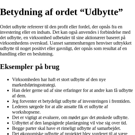
Betydning af ordet “Udbytte”
Ordet udbytte refererer til den profit eller fordel, der opnås fra en
investering eller en indsats. Det kan også anvendes i forbindelse med
det udbytte, en virksomhed udbetaler til sine aktionærer baseret på
virksomhedens overskud. Uanset sammenhængen henviser udtrykket
udbytte til noget positivt eller gavnligt, der opnås som resultat af en
handling eller en beslutning.
Eksempler på brug
Virksomheden har haft et stort udbytte af den nye
markedsføringsstrategi.
Han deler gerne ud af sine erfaringer for at andre kan få udbytte
af dem.
Jeg forventer et betydeligt udbytte af investeringen i fremtiden.
Lederen sørgede for at alle ansatte fik et udbytte af
workshopsene.
Det er vigtigt at evaluere, om mødet gav det ønskede udbytte.
Udbyttet af den langsigtede planlægning vil vise sig over tid.
Begge parter skal have et rimeligt udbytte af samarbejdet.
Det økonomiske udbytte af projektet blev vurderet til at være