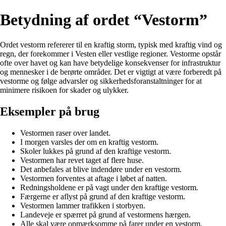
Betydning af ordet “Vestorm”
Ordet vestorm refererer til en kraftig storm, typisk med kraftig vind og
regn, der forekommer i Vesten eller vestlige regioner. Vestorme opstår
ofte over havet og kan have betydelige konsekvenser for infrastruktur
og mennesker i de berørte områder. Det er vigtigt at være forberedt på
vestorme og følge advarsler og sikkerhedsforanstaltninger for at
minimere risikoen for skader og ulykker.
Eksempler på brug
Vestormen raser over landet.
I morgen varsles der om en kraftig vestorm.
Skoler lukkes på grund af den kraftige vestorm.
Vestormen har revet taget af flere huse.
Det anbefales at blive indendøre under en vestorm.
Vestormen forventes at aftage i løbet af natten.
Redningsholdene er på vagt under den kraftige vestorm.
Færgerne er aflyst på grund af den kraftige vestorm.
Vestormen lammer trafikken i storbyen.
Landeveje er spærret på grund af vestormens hærgen.
Alle skal være opmærksomme på farer under en vestorm.