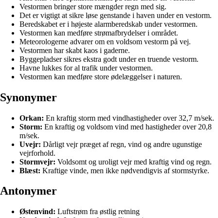
Vestormen bringer store mængder regn med sig.
Det er vigtigt at sikre løse genstande i haven under en vestorm.
Beredskabet er i højeste alarmberedskab under vestormen.
Vestormen kan medføre strømafbrydelser i området.
Meteorologerne advarer om en voldsom vestorm på vej.
Vestormen har skabt kaos i gaderne.
Byggepladser sikres ekstra godt under en truende vestorm.
Havne lukkes for al trafik under vestormen.
Vestormen kan medføre store ødelæggelser i naturen.
Synonymer
Orkan:
En kraftig storm med vindhastigheder over 32,7 m/sek.
Storm:
En kraftig og voldsom vind med hastigheder over 20,8
m/sek.
Uvejr:
Dårligt vejr præget af regn, vind og andre ugunstige
vejrforhold.
Stormvejr:
Voldsomt og uroligt vejr med kraftig vind og regn.
Blæst:
Kraftige vinde, men ikke nødvendigvis af stormstyrke.
Antonymer
Østenvind:
Luftstrøm fra østlig retning