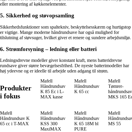
eller montering af køkkenelementer.
5. Sikkerhed og støvopsamling
Sikkerhedsfunktioner som spaltekniv, beskyttelsesskærm og hurtigstop
er vigtige. Mange moderne håndrundsave har også mulighed for
tilslutning af støvsuger, hvilket giver et renere og sundere arbejdsmiljø.
6. Strømforsyning – ledning eller batteri
Ledningsdrevne modeller giver konstant kraft, mens batteridrevne
rundsave giver større bevægelsesfrihed. De nyeste batterimodeller har
høj ydeevne og er ideelle til arbejde uden adgang til strøm.
Mafell
Mafell
Mafell
Håndrundsav
Håndrundsav
Tømrer-
Produkter
K 85 Ec i L-
K 65 cc
håndrundsav
i fokus
MAX kasse
MKS 165 E
Mafell
Mafell
Mafell
Mafell
Håndrundsav K
Håndrundsav
Håndrundsav
Håndrundsa
65 cc i T-MAX
KSS 300
K 65 18M bl
MS 55
MaxiMAX
PURE