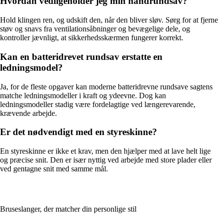
Hvordan vedligeholder jeg min håndrundsav?
Hold klingen ren, og udskift den, når den bliver sløv. Sørg for at fjerne
støv og snavs fra ventilationsåbninger og bevægelige dele, og
kontroller jævnligt, at sikkerhedsskærmen fungerer korrekt.
Kan en batteridrevet rundsav erstatte en
ledningsmodel?
Ja, for de fleste opgaver kan moderne batteridrevne rundsave sagtens
matche ledningsmodeller i kraft og ydeevne. Dog kan
ledningsmodeller stadig være fordelagtige ved længerevarende,
krævende arbejde.
Er det nødvendigt med en styreskinne?
En styreskinne er ikke et krav, men den hjælper med at lave helt lige
og præcise snit. Den er især nyttig ved arbejde med store plader eller
ved gentagne snit med samme mål.
Bruseslanger, der matcher din personlige stil