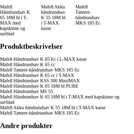
Mafell
Mafell Akku
Mafell
Håndrundsav K
håndrundsav
Tømrer-
65 18M bl i T-
K 55 18M bl
håndrundsav
MAX med
i T-MAX
MKS 185 Ec
kapskinne og
kasse
savblad
Produktbeskrivelser
Mafell Håndrundsav K 85 Ec i L-MAX kasse
Mafell Håndrundsav K 65 cc
Mafell Tømrer-håndrundsav MKS 165 Ec
Mafell Håndrundsav K 65 cc i T-MAX
Mafell Håndrundsav KSS 300 MaxiMAX
Mafell Håndrundsav K 65 18M bl PURE
Mafell Håndrundsav MS 55
Mafell Håndrundsav K 65 18M bl i T-MAX med kapskinne og
savblad
Mafell Akku håndrundsav K 55 18M bl i T-MAX kasse
Mafell Tømrer-håndrundsav MKS 185 Ec
Andre produkter