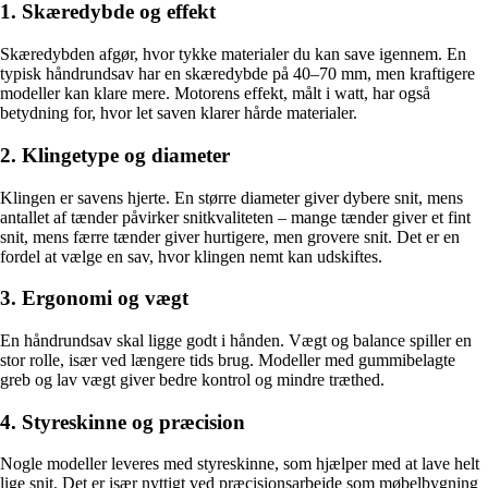
1. Skæredybde og effekt
Skæredybden afgør, hvor tykke materialer du kan save igennem. En
typisk håndrundsav har en skæredybde på 40–70 mm, men kraftigere
modeller kan klare mere. Motorens effekt, målt i watt, har også
betydning for, hvor let saven klarer hårde materialer.
2. Klingetype og diameter
Klingen er savens hjerte. En større diameter giver dybere snit, mens
antallet af tænder påvirker snitkvaliteten – mange tænder giver et fint
snit, mens færre tænder giver hurtigere, men grovere snit. Det er en
fordel at vælge en sav, hvor klingen nemt kan udskiftes.
3. Ergonomi og vægt
En håndrundsav skal ligge godt i hånden. Vægt og balance spiller en
stor rolle, især ved længere tids brug. Modeller med gummibelagte
greb og lav vægt giver bedre kontrol og mindre træthed.
4. Styreskinne og præcision
Nogle modeller leveres med styreskinne, som hjælper med at lave helt
lige snit. Det er især nyttigt ved præcisionsarbejde som møbelbygning