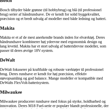
Bosch
Bosch tilbyder både grønne (til hobbybrug) og blå (til professionel
brug) serier af håndrundsave. De er kendt for solid byggekvalitet,
præcision og et bredt udvalg af modeller med både ledning og batteri.
Makita
Makita er et af de mest anerkendte brands inden for elværktøj. Deres
håndrundsave kombinerer høj ydeevne med ergonomisk design og
lang levetid. Makita har et stort udvalg af batteridrevne modeller, som
passer til deres øvrige 18V-system.
DeWalt
DeWalt fokuserer på kraftfulde og robuste værktøjer til professionel
brug. Deres rundsave er kendt for høj præcision, effektiv
støvopsamling og god balance. Mange modeller er kompatible med
DeWalts FlexVolt-batterisystem.
Milwaukee
Milwaukee producerer rundsave med fokus på styrke, holdbarhed og
innovation. Deres M18 Fuel-serie er populær blandt professionelle, der