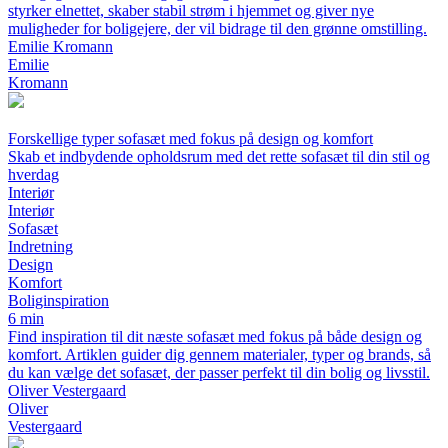
styrker elnettet, skaber stabil strøm i hjemmet og giver nye
muligheder for boligejere, der vil bidrage til den grønne omstilling.
Emilie Kromann
Emilie
Kromann
Forskellige typer sofasæt med fokus på design og komfort
Skab et indbydende opholdsrum med det rette sofasæt til din stil og
hverdag
Interiør
Interiør
Sofasæt
Indretning
Design
Komfort
Boliginspiration
6 min
Find inspiration til dit næste sofasæt med fokus på både design og
komfort. Artiklen guider dig gennem materialer, typer og brands, så
du kan vælge det sofasæt, der passer perfekt til din bolig og livsstil.
Oliver Vestergaard
Oliver
Vestergaard