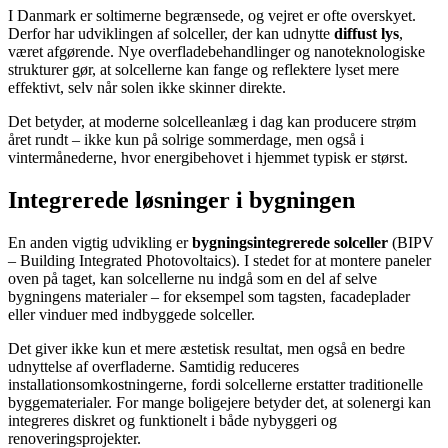
I Danmark er soltimerne begrænsede, og vejret er ofte overskyet.
Derfor har udviklingen af solceller, der kan udnytte
diffust lys
,
været afgørende. Nye overfladebehandlinger og nanoteknologiske
strukturer gør, at solcellerne kan fange og reflektere lyset mere
effektivt, selv når solen ikke skinner direkte.
Det betyder, at moderne solcelleanlæg i dag kan producere strøm
året rundt – ikke kun på solrige sommerdage, men også i
vintermånederne, hvor energibehovet i hjemmet typisk er størst.
Integrerede løsninger i bygningen
En anden vigtig udvikling er
bygningsintegrerede solceller
(BIPV
– Building Integrated Photovoltaics). I stedet for at montere paneler
oven på taget, kan solcellerne nu indgå som en del af selve
bygningens materialer – for eksempel som tagsten, facadeplader
eller vinduer med indbyggede solceller.
Det giver ikke kun et mere æstetisk resultat, men også en bedre
udnyttelse af overfladerne. Samtidig reduceres
installationsomkostningerne, fordi solcellerne erstatter traditionelle
byggematerialer. For mange boligejere betyder det, at solenergi kan
integreres diskret og funktionelt i både nybyggeri og
renoveringsprojekter.