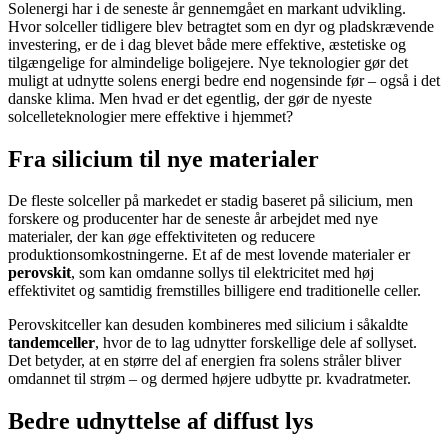
Solenergi har i de seneste år gennemgået en markant udvikling.
Hvor solceller tidligere blev betragtet som en dyr og pladskrævende
investering, er de i dag blevet både mere effektive, æstetiske og
tilgængelige for almindelige boligejere. Nye teknologier gør det
muligt at udnytte solens energi bedre end nogensinde før – også i det
danske klima. Men hvad er det egentlig, der gør de nyeste
solcelleteknologier mere effektive i hjemmet?
Fra silicium til nye materialer
De fleste solceller på markedet er stadig baseret på silicium, men
forskere og producenter har de seneste år arbejdet med nye
materialer, der kan øge effektiviteten og reducere
produktionsomkostningerne. Et af de mest lovende materialer er
perovskit
, som kan omdanne sollys til elektricitet med høj
effektivitet og samtidig fremstilles billigere end traditionelle celler.
Perovskitceller kan desuden kombineres med silicium i såkaldte
tandemceller
, hvor de to lag udnytter forskellige dele af sollyset.
Det betyder, at en større del af energien fra solens stråler bliver
omdannet til strøm – og dermed højere udbytte pr. kvadratmeter.
Bedre udnyttelse af diffust lys