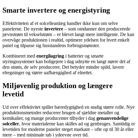
Smarte invertere og energistyring
Effektiviteten af et solcelleanlæg handler ikke kun om selve
panelerne. De nyeste
invertere
– som omdanner den producerede
jævnstrøm til vekselstrøm – er blevet langt mere intelligente. De kan
overvåge produktionen i realtid, optimere ydelsen for hvert enkelt
panel og tilpasse sig husstandens forbrugsmønster.
Kombineret med
energilagring
i batterier og smarte
styringssystemer kan boligejere i dag udnytte en langt større del af
den strøm, de selv producerer. Det betyder mindre spild, lavere
elregninger og større uafhængighed af elnettet.
Miljøvenlig produktion og længere
levetid
Ud over effektivitet spiller bæredygtighed en stadig større rolle. Nye
produktionsmetoder reducerer brugen af sjældne metaller og
kemikalier, og mange producenter tilbyder i dag
genanvendelige
solceller
, hvor materialerne kan skilles ad og genbruges. Samtidig er
levetiden for moderne paneler steget markant – ofte op til 30 år eller
mere – med minimale tab i ydeevne over tid.