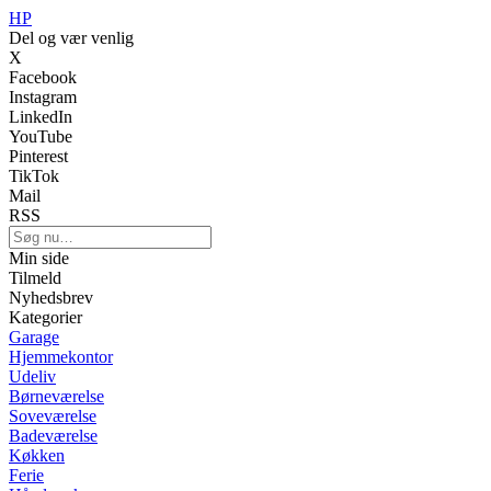
HP
Del og vær venlig
X
Facebook
Instagram
LinkedIn
YouTube
Pinterest
TikTok
Mail
RSS
Min side
Tilmeld
Nyhedsbrev
Kategorier
Garage
Hjemmekontor
Udeliv
Børneværelse
Soveværelse
Badeværelse
Køkken
Ferie