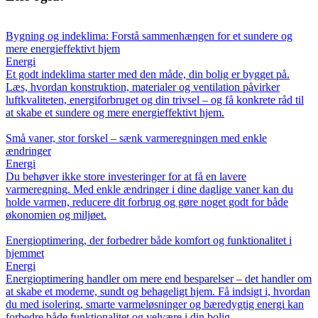
Bygning og indeklima: Forstå sammenhængen for et sundere og
mere energieffektivt hjem
Energi
Et godt indeklima starter med den måde, din bolig er bygget på.
Læs, hvordan konstruktion, materialer og ventilation påvirker
luftkvaliteten, energiforbruget og din trivsel – og få konkrete råd til
at skabe et sundere og mere energieffektivt hjem.
Små vaner, stor forskel – sænk varmeregningen med enkle
ændringer
Energi
Du behøver ikke store investeringer for at få en lavere
varmeregning. Med enkle ændringer i dine daglige vaner kan du
holde varmen, reducere dit forbrug og gøre noget godt for både
økonomien og miljøet.
Energioptimering, der forbedrer både komfort og funktionalitet i
hjemmet
Energi
Energioptimering handler om mere end besparelser – det handler om
at skabe et moderne, sundt og behageligt hjem. Få indsigt i, hvordan
du med isolering, smarte varmeløsninger og bæredygtig energi kan
forbedre både funktionalitet og velvære i din bolig.