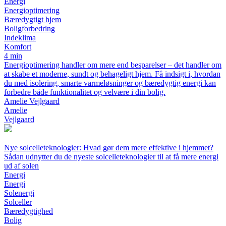
Energi
Energioptimering
Bæredygtigt hjem
Boligforbedring
Indeklima
Komfort
4 min
Energioptimering handler om mere end besparelser – det handler om
at skabe et moderne, sundt og behageligt hjem. Få indsigt i, hvordan
du med isolering, smarte varmeløsninger og bæredygtig energi kan
forbedre både funktionalitet og velvære i din bolig.
Amelie Vejlgaard
Amelie
Vejlgaard
Nye solcelleteknologier: Hvad gør dem mere effektive i hjemmet?
Sådan udnytter du de nyeste solcelleteknologier til at få mere energi
ud af solen
Energi
Energi
Solenergi
Solceller
Bæredygtighed
Bolig