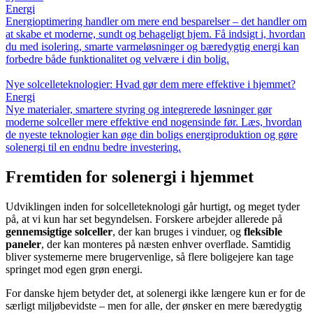
Energi
Energioptimering handler om mere end besparelser – det handler om
at skabe et moderne, sundt og behageligt hjem. Få indsigt i, hvordan
du med isolering, smarte varmeløsninger og bæredygtig energi kan
forbedre både funktionalitet og velvære i din bolig.
Nye solcelleteknologier: Hvad gør dem mere effektive i hjemmet?
Energi
Nye materialer, smartere styring og integrerede løsninger gør
moderne solceller mere effektive end nogensinde før. Læs, hvordan
de nyeste teknologier kan øge din boligs energiproduktion og gøre
solenergi til en endnu bedre investering.
Fremtiden for solenergi i hjemmet
Udviklingen inden for solcelleteknologi går hurtigt, og meget tyder
på, at vi kun har set begyndelsen. Forskere arbejder allerede på
gennemsigtige solceller
, der kan bruges i vinduer, og
fleksible
paneler
, der kan monteres på næsten enhver overflade. Samtidig
bliver systemerne mere brugervenlige, så flere boligejere kan tage
springet mod egen grøn energi.
For danske hjem betyder det, at solenergi ikke længere kun er for de
særligt miljøbevidste – men for alle, der ønsker en mere bæredygtig