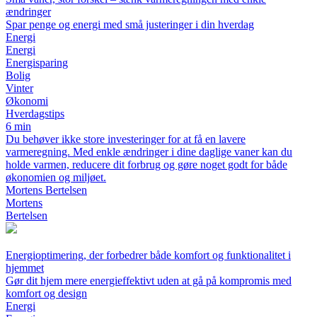
ændringer
Spar penge og energi med små justeringer i din hverdag
Energi
Energi
Energisparing
Bolig
Vinter
Økonomi
Hverdagstips
6 min
Du behøver ikke store investeringer for at få en lavere
varmeregning. Med enkle ændringer i dine daglige vaner kan du
holde varmen, reducere dit forbrug og gøre noget godt for både
økonomien og miljøet.
Mortens Bertelsen
Mortens
Bertelsen
Energioptimering, der forbedrer både komfort og funktionalitet i
hjemmet
Gør dit hjem mere energieffektivt uden at gå på kompromis med
komfort og design
Energi