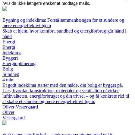
hvis du ikke længere ønsker at modtage mails.
Bygning og indeklima: Forstå sammenhængen for et sundere og
mere energieffektivt hjem
Skab et hjem, hvor komfort, sundhed og energiforbrug går hånd i
hånd
Energi
Energi
Indeklima
Byggeri
Energioptimering
Bolig
Sundhed
4 min
Et godt indeklima starter med den måde, din bolig er bygget på.
Læs, hvordan konstruktion, materialer og ventilation påvirker
luftkvaliteten, energiforbruget og din trivsel – og få konkrete råd til
at skabe et sundere og mere energieffektivt hjem.
Oliver Vestergaard
Oliver
Vestergaard
Små vaner, stor forskel – sænk varmeregningen med enkle