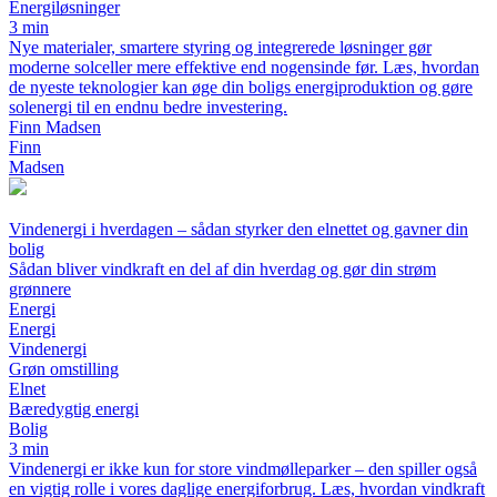
Energiløsninger
3 min
Nye materialer, smartere styring og integrerede løsninger gør
moderne solceller mere effektive end nogensinde før. Læs, hvordan
de nyeste teknologier kan øge din boligs energiproduktion og gøre
solenergi til en endnu bedre investering.
Finn Madsen
Finn
Madsen
Vindenergi i hverdagen – sådan styrker den elnettet og gavner din
bolig
Sådan bliver vindkraft en del af din hverdag og gør din strøm
grønnere
Energi
Energi
Vindenergi
Grøn omstilling
Elnet
Bæredygtig energi
Bolig
3 min
Vindenergi er ikke kun for store vindmølleparker – den spiller også
en vigtig rolle i vores daglige energiforbrug. Læs, hvordan vindkraft