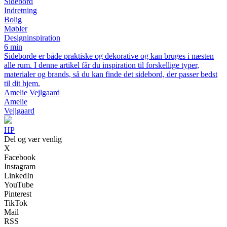
Sidebord
Indretning
Bolig
Møbler
Designinspiration
6 min
Sideborde er både praktiske og dekorative og kan bruges i næsten
alle rum. I denne artikel får du inspiration til forskellige typer,
materialer og brands, så du kan finde det sidebord, der passer bedst
til dit hjem.
Amelie Vejlgaard
Amelie
Vejlgaard
HP
Del og vær venlig
X
Facebook
Instagram
LinkedIn
YouTube
Pinterest
TikTok
Mail
RSS