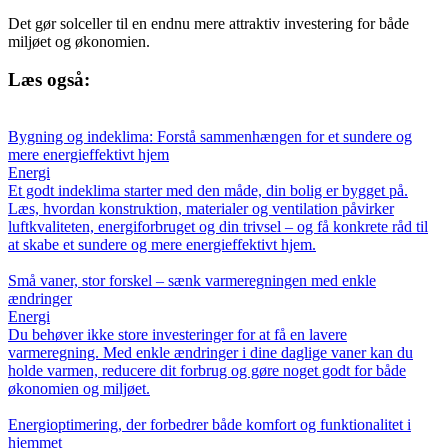
Det gør solceller til en endnu mere attraktiv investering for både
miljøet og økonomien.
Læs også:
Bygning og indeklima: Forstå sammenhængen for et sundere og
mere energieffektivt hjem
Energi
Et godt indeklima starter med den måde, din bolig er bygget på.
Læs, hvordan konstruktion, materialer og ventilation påvirker
luftkvaliteten, energiforbruget og din trivsel – og få konkrete råd til
at skabe et sundere og mere energieffektivt hjem.
Små vaner, stor forskel – sænk varmeregningen med enkle
ændringer
Energi
Du behøver ikke store investeringer for at få en lavere
varmeregning. Med enkle ændringer i dine daglige vaner kan du
holde varmen, reducere dit forbrug og gøre noget godt for både
økonomien og miljøet.
Energioptimering, der forbedrer både komfort og funktionalitet i
hjemmet