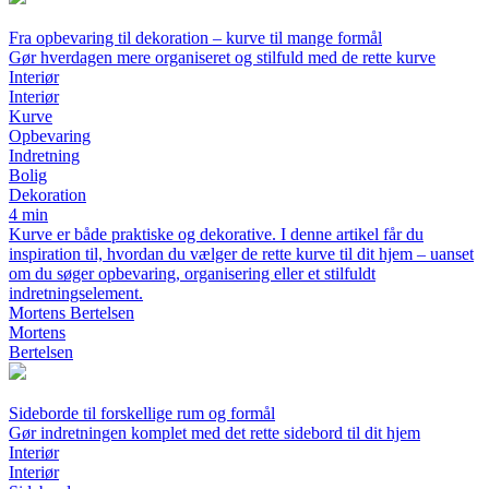
Fra opbevaring til dekoration – kurve til mange formål
Gør hverdagen mere organiseret og stilfuld med de rette kurve
Interiør
Interiør
Kurve
Opbevaring
Indretning
Bolig
Dekoration
4 min
Kurve er både praktiske og dekorative. I denne artikel får du
inspiration til, hvordan du vælger de rette kurve til dit hjem – uanset
om du søger opbevaring, organisering eller et stilfuldt
indretningselement.
Mortens Bertelsen
Mortens
Bertelsen
Sideborde til forskellige rum og formål
Gør indretningen komplet med det rette sidebord til dit hjem
Interiør
Interiør