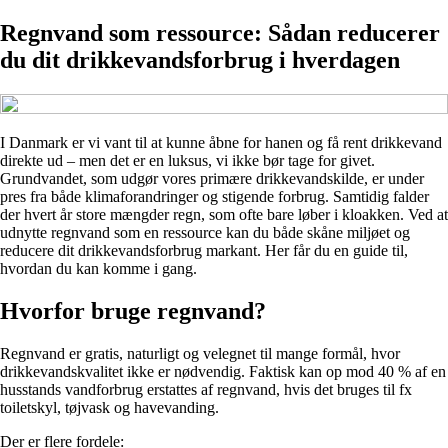
Regnvand som ressource: Sådan reducerer
du dit drikkevandsforbrug i hverdagen
I Danmark er vi vant til at kunne åbne for hanen og få rent drikkevand
direkte ud – men det er en luksus, vi ikke bør tage for givet.
Grundvandet, som udgør vores primære drikkevandskilde, er under
pres fra både klimaforandringer og stigende forbrug. Samtidig falder
der hvert år store mængder regn, som ofte bare løber i kloakken. Ved at
udnytte regnvand som en ressource kan du både skåne miljøet og
reducere dit drikkevandsforbrug markant. Her får du en guide til,
hvordan du kan komme i gang.
Hvorfor bruge regnvand?
Regnvand er gratis, naturligt og velegnet til mange formål, hvor
drikkevandskvalitet ikke er nødvendig. Faktisk kan op mod 40 % af en
husstands vandforbrug erstattes af regnvand, hvis det bruges til fx
toiletskyl, tøjvask og havevanding.
Der er flere fordele: