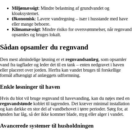
Miljømæssigt
: Mindre belastning af grundvandet og
kloaksystemet.
Økonomisk
: Lavere vandregning – især i husstande med have
eller mange beboere.
Klimamæssigt
: Mindre risiko for oversvømmelser, når regnvand
opsamles og bruges lokalt.
Sådan opsamler du regnvand
Den mest almindelige løsning er et
regnvandsanlæg
, som opsamler
vand fra tagflader og leder det til en tank – enten nedgravet i haven
eller placeret over jorden. Herfra kan vandet bruges til forskellige
formål afhængigt af anlæggets udformning.
Enkle løsninger til haven
Hvis du blot vil bruge regnvand til havevanding, kan du nøjes med en
regnvandstønde
koblet til tagrenden. Det kræver minimal installation
og kan dække en stor del af vandbehovet i tørre perioder. Sørg for, at
tønden har låg, så der ikke kommer blade, myg eller alger i vandet.
Avancerede systemer til husholdningen