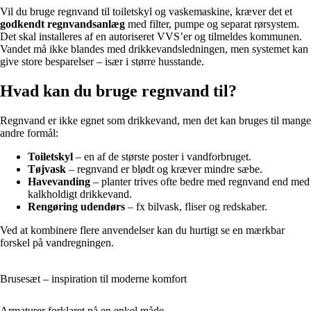
Vil du bruge regnvand til toiletskyl og vaskemaskine, kræver det et
godkendt regnvandsanlæg
med filter, pumpe og separat rørsystem.
Det skal installeres af en autoriseret VVS’er og tilmeldes kommunen.
Vandet må ikke blandes med drikkevandsledningen, men systemet kan
give store besparelser – især i større husstande.
Hvad kan du bruge regnvand til?
Regnvand er ikke egnet som drikkevand, men det kan bruges til mange
andre formål:
Toiletskyl
– en af de største poster i vandforbruget.
Tøjvask
– regnvand er blødt og kræver mindre sæbe.
Havevanding
– planter trives ofte bedre med regnvand end med
kalkholdigt drikkevand.
Rengøring udendørs
– fx bilvask, fliser og redskaber.
Ved at kombinere flere anvendelser kan du hurtigt se en mærkbar
forskel på vandregningen.
Brusesæt – inspiration til moderne komfort
Armaturer forklaret på en enkel måde