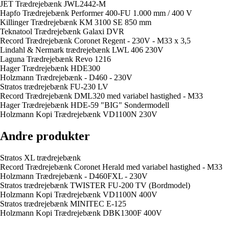
JET Trædrejebænk JWL2442-M
Hapfo Trædrejebænk Performer 400-FU 1.000 mm / 400 V
Killinger Trædrejebænk KM 3100 SE 850 mm
Teknatool Trædrejebænk Galaxi DVR
Record Trædrejebænk Coronet Regent - 230V - M33 x 3,5
Lindahl & Nermark trædrejebænk LWL 406 230V
Laguna Trædrejebænk Revo 1216
Hager Trædrejebænk HDE300
Holzmann Trædrejebænk - D460 - 230V
Stratos trædrejebænk FU-230 LV
Record Trædrejebænk DML320 med variabel hastighed - M33
Hager Trædrejebænk HDE-59 "BIG" Sondermodell
Holzmann Kopi Trædrejebænk VD1100N 230V
Andre produkter
Stratos XL trædrejebænk
Record Trædrejebænk Coronet Herald med variabel hastighed - M33
Holzmann Trædrejebænk - D460FXL - 230V
Stratos trædrejebænk TWISTER FU-200 TV (Bordmodel)
Holzmann Kopi Trædrejebænk VD1100N 400V
Stratos trædrejebænk MINITEC E-125
Holzmann Kopi Trædrejebænk DBK1300F 400V