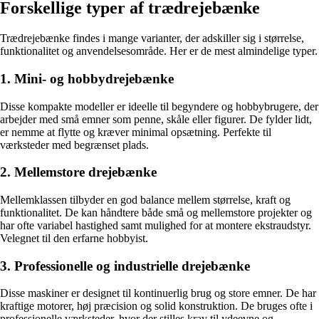
Forskellige typer af trædrejebænke
Trædrejebænke findes i mange varianter, der adskiller sig i størrelse,
funktionalitet og anvendelsesområde. Her er de mest almindelige typer.
1. Mini- og hobbydrejebænke
Disse kompakte modeller er ideelle til begyndere og hobbybrugere, der
arbejder med små emner som penne, skåle eller figurer. De fylder lidt,
er nemme at flytte og kræver minimal opsætning. Perfekte til
værksteder med begrænset plads.
2. Mellemstore drejebænke
Mellemklassen tilbyder en god balance mellem størrelse, kraft og
funktionalitet. De kan håndtere både små og mellemstore projekter og
har ofte variabel hastighed samt mulighed for at montere ekstraudstyr.
Velegnet til den erfarne hobbyist.
3. Professionelle og industrielle drejebænke
Disse maskiner er designet til kontinuerlig brug og store emner. De har
kraftige motorer, høj præcision og solid konstruktion. De bruges ofte i
professionelle værksteder, hvor der stilles krav til ydeevne og