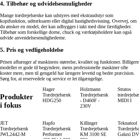
4. Tilbehør og udvidelsesmuligheder
Mange trædrejebænke kan udstyres med ekstraudstyr som
kopifunktion, udtræksarm eller digital hastighedsvisning. Overvej, om
du ønsker en model, der kan udbygges i takt med dine færdigheder.
Tilbehør som forskellige dorne, chuck og værktøjsholdere kan også
udvide anvendelsesmulighederne.
5. Pris og vedligeholdelse
Prisen afhænger af maskinens størrelse, kvalitet og funktioner. Billigere
modeller er gode til begyndere, mens professionelle maskiner ofte
koster mere, men til gengæld har længere levetid og bedre præcision.
Sørg for, at reservedele og service er let tilgængelige.
Hager
Holzmann
Stratos
Trædrejebænk
Trædrejebænk
trædrejeb
Produkter
HDG250
- D460F -
MIDI I
i fokus
230V
JET
Hapfo
Killinger
Teknatool
Trædrejebænk
Trædrejebænk
Trædrejebænk
Trædrejeb
JWL2442-M
Performer
KM 3100 SE
Galaxi D