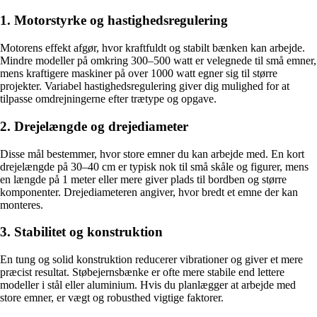
1. Motorstyrke og hastighedsregulering
Motorens effekt afgør, hvor kraftfuldt og stabilt bænken kan arbejde.
Mindre modeller på omkring 300–500 watt er velegnede til små emner,
mens kraftigere maskiner på over 1000 watt egner sig til større
projekter. Variabel hastighedsregulering giver dig mulighed for at
tilpasse omdrejningerne efter trætype og opgave.
2. Drejelængde og drejediameter
Disse mål bestemmer, hvor store emner du kan arbejde med. En kort
drejelængde på 30–40 cm er typisk nok til små skåle og figurer, mens
en længde på 1 meter eller mere giver plads til bordben og større
komponenter. Drejediameteren angiver, hvor bredt et emne der kan
monteres.
3. Stabilitet og konstruktion
En tung og solid konstruktion reducerer vibrationer og giver et mere
præcist resultat. Støbejernsbænke er ofte mere stabile end lettere
modeller i stål eller aluminium. Hvis du planlægger at arbejde med
store emner, er vægt og robusthed vigtige faktorer.