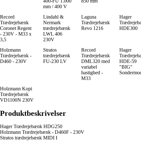
400-FU 1.000
850 mm
mm / 400 V
Record
Lindahl &
Laguna
Hager
Trædrejebænk
Nermark
Trædrejebænk
Trædrejeb
Coronet Regent
trædrejebænk
Revo 1216
HDE300
- 230V - M33 x
LWL 406
3,5
230V
Holzmann
Stratos
Record
Hager
Trædrejebænk -
trædrejebænk
Trædrejebænk
Trædrejeb
D460 - 230V
FU-230 LV
DML320 med
HDE-59
variabel
"BIG"
hastighed -
Sondermod
M33
Holzmann Kopi
Trædrejebænk
VD1100N 230V
Produktbeskrivelser
Hager Trædrejebænk HDG250
Holzmann Trædrejebænk - D460F - 230V
Stratos trædrejebænk MIDI I