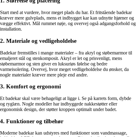
1. Størrelse og placering
Start med at vurdere, hvor meget plads du har. Et fritstående badekar
kræver mere gulvplads, mens et indbygget kar kan udnytte hjørner og
vægge effektivt. Mål rummet nøje, og overvej også adgangsforhold og
installation.
2. Materiale og vedligeholdelse
Badekar fremstilles i mange materialer – fra akryl og støbemarmor til
emaljeret stål og stenkomposit. Akryl er let og prisvenligt, mens
støbemarmor og sten giver en luksuriøs følelse og bedre
varmeisolering. Overvej, hvor meget vedligeholdelse du ønsker, da
nogle materialer kræver mere pleje end andre.
3. Komfort og ergonomi
Et badekar skal være behageligt at ligge i. Se på karrets form, dybde
og ryglæn. Nogle modeller har indbyggede nakkestøtter eller
ergonomisk design, der støtter kroppen optimalt under badet.
4. Funktioner og tilbehør
Moderne badekar kan udstyres med funktioner som vandmassage,