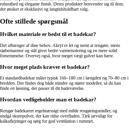
robusthed og elegante finish. Deres produkter henvender sig til dem,
der ønsker et eksklusivt og langtidsholdbart valg.
Ofte stillede spørgsmål
Hvilket materiale er bedst til et badekar?
Det afhænger af dine behov. Akryl er let og nemt at rengøre, mens
støbemarmor og stål giver bedre varmeisolering og en mere solid
fornemmelse. Overvej også, hvor meget vægt gulvet kan bære.
Hvor meget plads kræver et badekar?
Et standardbadekar måler typisk 160–180 cm i længden og 70–80 cm i
bredden. Der findes dog både mindre og større modeller, så du kan
finde en løsning, der passer til dit badeværelse.
Hvordan vedligeholder man et badekar?
Rengør badekarret regelmæssigt med milde rengøringsmidler, og
undgå skurepulver, der kan ridse overfladen. Tjek jævnligt for
kalkaflejringer og sørg for god ventilation i rummet.