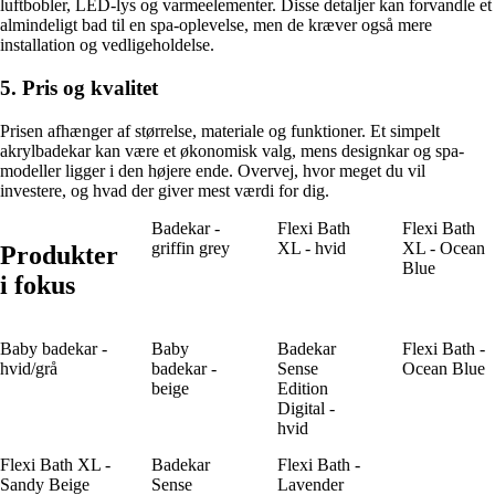
luftbobler, LED-lys og varmeelementer. Disse detaljer kan forvandle et
almindeligt bad til en spa-oplevelse, men de kræver også mere
installation og vedligeholdelse.
5. Pris og kvalitet
Prisen afhænger af størrelse, materiale og funktioner. Et simpelt
akrylbadekar kan være et økonomisk valg, mens designkar og spa-
modeller ligger i den højere ende. Overvej, hvor meget du vil
investere, og hvad der giver mest værdi for dig.
Badekar -
Flexi Bath
Flexi Bath
griffin grey
XL - hvid
XL - Ocean
Produkter
Blue
i fokus
Baby badekar -
Baby
Badekar
Flexi Bath -
hvid/grå
badekar -
Sense
Ocean Blue
beige
Edition
Digital -
hvid
Flexi Bath XL -
Badekar
Flexi Bath -
Sandy Beige
Sense
Lavender