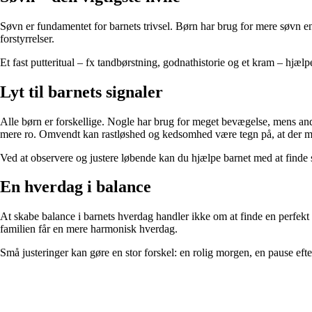
Søvn er fundamentet for barnets trivsel. Børn har brug for mere søvn en
forstyrrelser.
Et fast putteritual – fx tandbørstning, godnathistorie og et kram – hjælp
Lyt til barnets signaler
Alle børn er forskellige. Nogle har brug for meget bevægelse, mens andre h
mere ro. Omvendt kan rastløshed og kedsomhed være tegn på, at der ma
Ved at observere og justere løbende kan du hjælpe barnet med at finde 
En hverdag i balance
At skabe balance i barnets hverdag handler ikke om at finde en perfekt op
familien får en mere harmonisk hverdag.
Små justeringer kan gøre en stor forskel: en rolig morgen, en pause efter