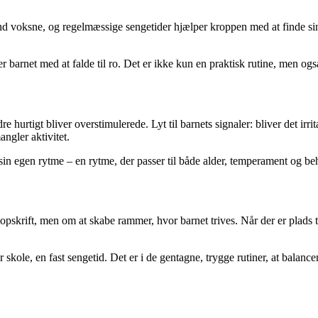
d voksne, og regelmæssige sengetider hjælper kroppen med at finde sin n
er barnet med at falde til ro. Det er ikke kun en praktisk rutine, men og
urtigt bliver overstimulerede. Lyt til barnets signaler: bliver det irrita
ngler aktivitet.
sin egen rytme – en rytme, der passer til både alder, temperament og be
skrift, men om at skabe rammer, hvor barnet trives. Når der er plads til 
 skole, en fast sengetid. Det er i de gentagne, trygge rutiner, at balance