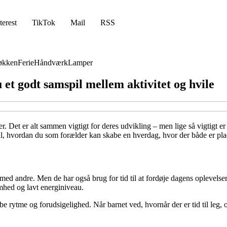
terest
TikTok
Mail
RSS
økken
Ferie
Håndværk
Lamper
et godt samspil mellem aktivitet og hvile
r. Det er alt sammen vigtigt for deres udvikling – men lige så vigtigt er 
 til, hvordan du som forælder kan skabe en hverdag, hvor der både er plad
 andre. Men de har også brug for tid til at fordøje dagens oplevelser.
mhed og lavt energiniveau.
ytme og forudsigelighed. Når barnet ved, hvornår der er tid til leg, og hv