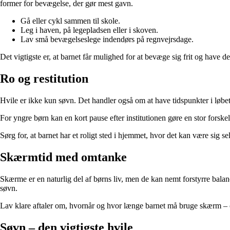
former for bevægelse, der gør mest gavn.
Gå eller cykl sammen til skole.
Leg i haven, på legepladsen eller i skoven.
Lav små bevægelseslege indendørs på regnvejrsdage.
Det vigtigste er, at barnet får mulighed for at bevæge sig frit og have de
Ro og restitution
Hvile er ikke kun søvn. Det handler også om at have tidspunkter i løbet 
For yngre børn kan en kort pause efter institutionen gøre en stor forskel
Sørg for, at barnet har et roligt sted i hjemmet, hvor det kan være sig se
Skærmtid med omtanke
Skærme er en naturlig del af børns liv, men de kan nemt forstyrre bala
søvn.
Lav klare aftaler om, hvornår og hvor længe barnet må bruge skærm – o
Søvn – den vigtigste hvile