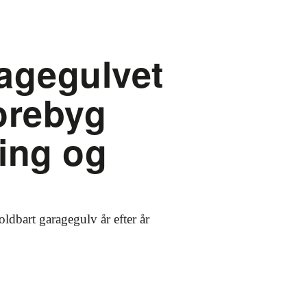
agegulvet
orebyg
ing og
oldbart garagegulv år efter år