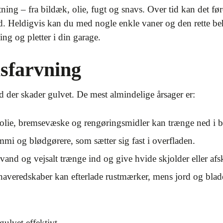
ning – fra bildæk, olie, fugt og snavs. Over tid kan det føre
tid. Heldigvis kan du med nogle enkle vaner og den rette b
ng og pletter i din garage.
isfarvning
d der skader gulvet. De mest almindelige årsager er:
olie, bremsevæske og rengøringsmidler kan trænge ned i be
i og blødgørere, som sætter sig fast i overfladen.
and og vejsalt trænge ind og give hvide skjolder eller afs
averedskaber kan efterlade rustmærker, mens jord og blade 
gulvet effektivt.