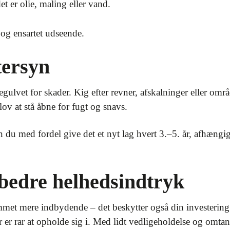
et er olie, maling eller vand.
 og ensartet udseende.
ftersyn
vet for skader. Kig efter revner, afskalninger eller områd
lov at stå åbne for fugt og snavs.
 du med fordel give det et nyt lag hvert 3.–5. år, afhængi
 bedre helhedsindtryk
mmet mere indbydende – det beskytter også din investering
r er rar at opholde sig i. Med lidt vedligeholdelse og omt