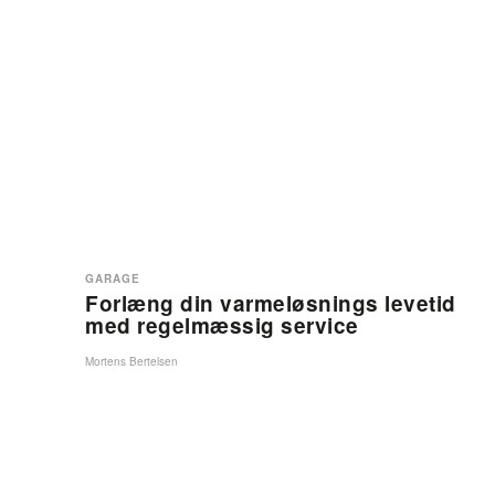
GARAGE
Forlæng din varmeløsnings levetid
med regelmæssig service
Mortens Bertelsen