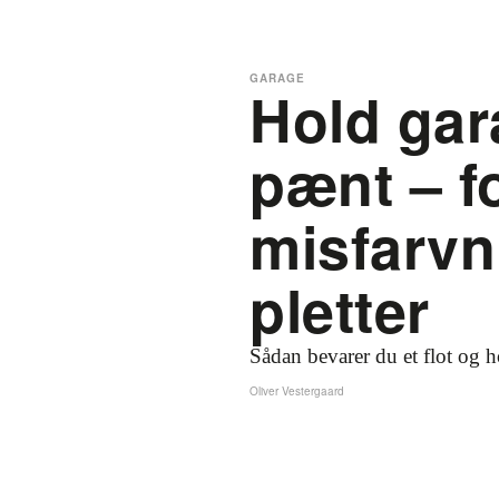
GARAGE
Hold gar
pænt – f
misfarvn
pletter
Sådan bevarer du et flot og h
Oliver Vestergaard