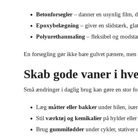
Betonforsegler
– danner en usynlig film, d
Epoxybelægning
– giver en slidstærk, gla
Polyurethanmaling
– fleksibel og modstan
En forsegling gør ikke bare gulvet pænere, men fo
Skab gode vaner i hv
Små ændringer i daglig brug kan gøre en stor fo
Læg
måtter eller bakker
under bilen, især
Stil
værktøj og kemikalier
på hylder eller
Brug
gummifødder
under cykler, stativer