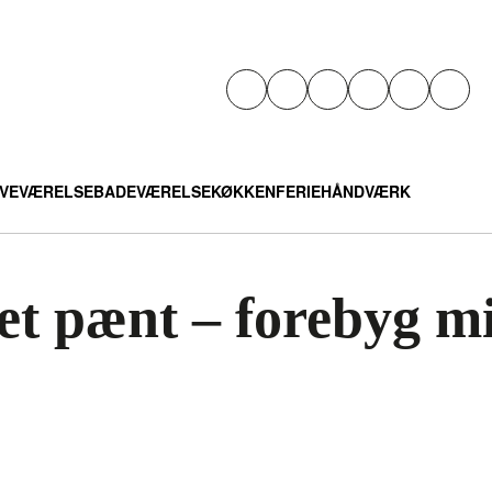
VEVÆRELSE
BADEVÆRELSE
KØKKEN
FERIE
HÅNDVÆRK
et pænt – forebyg mi