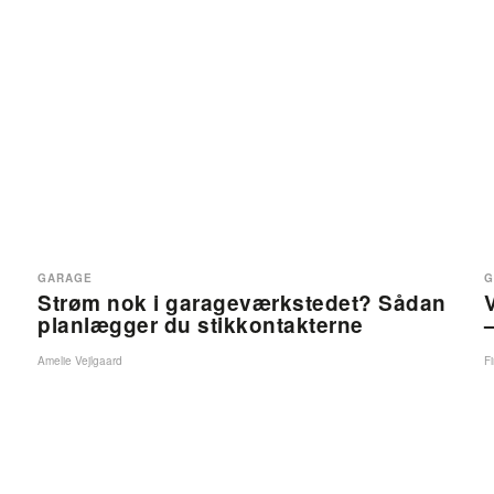
GARAGE
G
Strøm nok i garageværkstedet? Sådan
planlægger du stikkontakterne
–
Amelie Vejlgaard
F