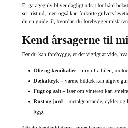
Et garagegulv bliver dagligt udsat for hård belast
ser trist ud, men også kan forkorte gulvets leve
du en guide til, hvordan du forebygger misfarvni
Kend årsagerne til m
Før du kan forebygge, er det vigtigt at vide, hva
Olie og kemikalier
– dryp fra bilen, motor
Dækaftryk
– varme bildæk kan afgive gumm
Fugt og salt
– især om vinteren kan smeltev
Rust og jord
– metalgenstande, cykler og h
ligge.
Når du kender kilderne, er det lettere at beskytte 