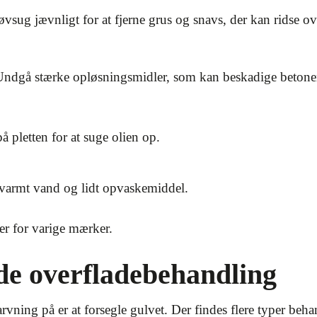
tøvsug jævnligt for at fjerne grus og snavs, der kan ridse o
Undgå stærke opløsningsmidler, som kan beskadige betonen.
å pletten for at suge olien op.
varmt vand og lidt opvaskemiddel.
der for varige mærker.
de overfladebehandling
vning på er at forsegle gulvet. Der findes flere typer beha