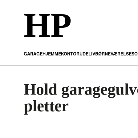
HP
GARAGE
HJEMMEKONTOR
UDELIV
BØRNEVÆRELSE
SO
Hold garagegulv
pletter