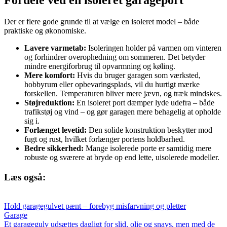
Fordele ved en isoleret garageport
Der er flere gode grunde til at vælge en isoleret model – både
praktiske og økonomiske.
Lavere varmetab:
Isoleringen holder på varmen om vinteren
og forhindrer overophedning om sommeren. Det betyder
mindre energiforbrug til opvarmning og køling.
Mere komfort:
Hvis du bruger garagen som værksted,
hobbyrum eller opbevaringsplads, vil du hurtigt mærke
forskellen. Temperaturen bliver mere jævn, og træk mindskes.
Støjreduktion:
En isoleret port dæmper lyde udefra – både
trafikstøj og vind – og gør garagen mere behagelig at opholde
sig i.
Forlænget levetid:
Den solide konstruktion beskytter mod
fugt og rust, hvilket forlænger portens holdbarhed.
Bedre sikkerhed:
Mange isolerede porte er samtidig mere
robuste og sværere at bryde op end lette, uisolerede modeller.
Læs også:
Hold garagegulvet pænt – forebyg misfarvning og pletter
Garage
Et garagegulv udsættes dagligt for slid, olie og snavs, men med de