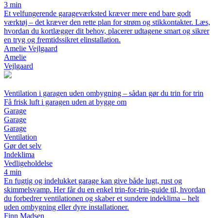
3 min
Et velfungerende garageværksted kræver mere end bare godt
værktøj – det kræver den rette plan for strøm og stikkontakter. Læs,
hvordan du kortlægger dit behov, placerer udtagene smart og sikrer
en tryg og fremtidssikret elinstallation.
Amelie Vejlgaard
Amelie
Vejlgaard
Ventilation i garagen uden ombygning – sådan gør du trin for trin
Få frisk luft i garagen uden at bygge om
Garage
Garage
Garage
Ventilation
Gør det selv
Indeklima
Vedligeholdelse
4 min
En fugtig og indelukket garage kan give både lugt, rust og
skimmelsvamp. Her får du en enkel trin-for-trin-guide til, hvordan
du forbedrer ventilationen og skaber et sundere indeklima – helt
uden ombygning eller dyre installationer.
Finn Madsen