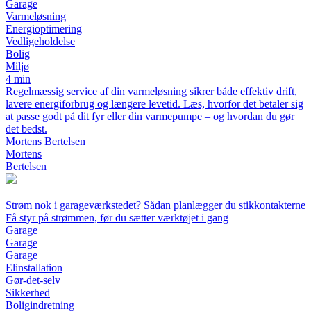
Garage
Varmeløsning
Energioptimering
Vedligeholdelse
Bolig
Miljø
4 min
Regelmæssig service af din varmeløsning sikrer både effektiv drift,
lavere energiforbrug og længere levetid. Læs, hvorfor det betaler sig
at passe godt på dit fyr eller din varmepumpe – og hvordan du gør
det bedst.
Mortens Bertelsen
Mortens
Bertelsen
Strøm nok i garageværkstedet? Sådan planlægger du stikkontakterne
Få styr på strømmen, før du sætter værktøjet i gang
Garage
Garage
Garage
Elinstallation
Gør-det-selv
Sikkerhed
Boligindretning