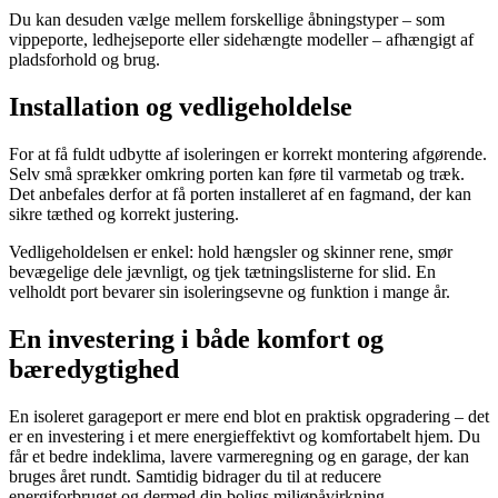
Du kan desuden vælge mellem forskellige åbningstyper – som
vippeporte, ledhejseporte eller sidehængte modeller – afhængigt af
pladsforhold og brug.
Installation og vedligeholdelse
For at få fuldt udbytte af isoleringen er korrekt montering afgørende.
Selv små sprækker omkring porten kan føre til varmetab og træk.
Det anbefales derfor at få porten installeret af en fagmand, der kan
sikre tæthed og korrekt justering.
Vedligeholdelsen er enkel: hold hængsler og skinner rene, smør
bevægelige dele jævnligt, og tjek tætningslisterne for slid. En
velholdt port bevarer sin isoleringsevne og funktion i mange år.
En investering i både komfort og
bæredygtighed
En isoleret garageport er mere end blot en praktisk opgradering – det
er en investering i et mere energieffektivt og komfortabelt hjem. Du
får et bedre indeklima, lavere varmeregning og en garage, der kan
bruges året rundt. Samtidig bidrager du til at reducere
energiforbruget og dermed din boligs miljøpåvirkning.