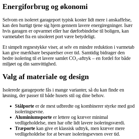
Energiforbrug og økonomi
Selvom en isoleret garageport typisk koster lidt mere i anskaffelse,
kan den hurtigt tjene sig hjem gennem lavere energiregninger. Især
hvis garagen er opvarmet eller har dørforbindelse til boligen, kan
varmetabet fra en uisoleret port være betydeligt.
Et simpelt regnestykke viser, at selv en mindre reduktion i varmetab
kan give mærkbare besparelser over tid. Samtidig bidrager den
bedre isolering til et lavere samlet CO₂-aftryk – en fordel for både
miljøet og din samvittighed.
Valg af materiale og design
Isolerede garageporte fås i mange varianter, så du kan finde en
løsning, der passer til både husets stil og dine behov.
Stålporte
er de mest udbredte og kombinerer styrke med god
isoleringsevne.
Aluminiumsporte
er lettere og kræver minimal
vedligeholdelse, men har ofte lidt lavere isoleringsværdi.
Træporte
kan give et klassisk udtryk, men kræver mere
vedligeholdelse for at bevare isoleringsevnen over tid.