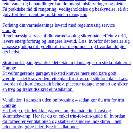
rette vaner og behandlinger kan du undgå misfarvninger og pletter.
Få praktiske råd til rengøring, vedligeholdelse og beskyttelse, så dit
gulv forbliver pænt og funktionelt i mange år.
Forlæng din varmeløsnings levetid med regelmæssig service
Garage
Regelmæssig service af din varmeløsning sikrer både effektiv drift,
lavere energiforbrug og længere levetid. Læs, hvorfor det betaler sig
at passe godt på dit fyr eller din varmepumpe – og hvordan du gør
det bedst.
Strøm nok i garageværkstedet? Sådan planlægger du stikkontakterne
Garage
Et velfungerende garageværksted kræver mere end bare godt
værktøj – det kræver den rette plan for strøm og stikkontakter. Læs,
hvordan du kortlægger dit behov, placerer udtagene smart og sikrer
en tryg og fremtidssikret elinstallation.
Ventilation i garagen uden ombygning – sådan gør du trin for trin
Garage
En fugtig og indelukket garage kan give både lugt, rust og
skimmelsvamp. Her får du en enkel trin-for-trin-guide til, hvordan
du forbedrer ventilationen og skaber et sundere indeklima – helt
uden ombygning eller dyre installationer.