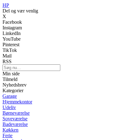
HP
Del og vær venlig
X
Facebook
Instagram
LinkedIn
YouTube
Pinterest
TikTok
Mail
RSS
Min side
Tilmeld
Nyhedsbrev
Kategorier
Garage
Hjemmekontor
Udeliv
Børneværelse
Soveværelse
Badeværelse
Køkken
Ferie