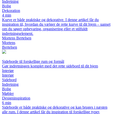
Indretning
Bolig
Dekoration
4 min
Kurve er både praktiske og dekorative. I denne artikel får du
inspiration til, hvordan du vælger de rette kurve til dit hjem – uanset
om du søger opbevaring, organisering eller et stilfuldt
indretningselement.
Mortens Bertelsen
Mortens
Bertelsen
Sideborde til forskellige rum og formål
Gør indretningen komplet med det rette sidebord til dit hjem
Interiør
Interiør
Sidebord
Indretning
Bolig
Møbler
Designinspiration
6 min
Sideborde er både praktiske og dekorative og kan bruges i næsten
alle rum. I denne artikel får du inspiration til forskellige typer,