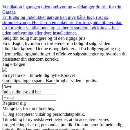
Ventilation i garagen uden ombygning – sådan gør du trin for trin
Garage
En fugtig og indelukket garage kan give både lugt, rust og
skimmelsvamp. Her får du en enkel trin-for-trin-guide til, hvordan
du forbedrer ventilationen og skaber et sundere indeklima – helt
uden ombygning eller dyre installationer.
Sælg din bolig hurtigere og til den rigtige pris
Få indsigt i, hvordan du forbereder din bolig til salg, så den
tiltrækker købere. Denne e-bog dækker alt fra boligrengøring og
hjemmelige opgraderinger til effektive salgsstrategier og hvordan du
prissætter din ejendom korrekt.
Tag e-bogen
Få nyt fra os – tilmeld dig nyhedsbrevet
Gode tips. Ingen spam. Bare brugbar viden – gratis.
Indtast din e-mail her
Registrer dig
Mange tak for din tilmelding
Jeg accepterer vilkår og persondatapolitik.
Tilmelding til nyhedsbrevet betyder, at du accepterer vores
brugerbetingelser og persondatapolitik. Du kan nemt framelde dig,
hvis du ikke længere ønsker at modtage mails.