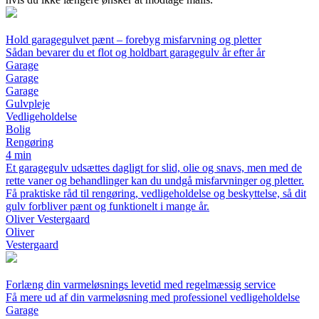
Hold garagegulvet pænt – forebyg misfarvning og pletter
Sådan bevarer du et flot og holdbart garagegulv år efter år
Garage
Garage
Garage
Gulvpleje
Vedligeholdelse
Bolig
Rengøring
4 min
Et garagegulv udsættes dagligt for slid, olie og snavs, men med de
rette vaner og behandlinger kan du undgå misfarvninger og pletter.
Få praktiske råd til rengøring, vedligeholdelse og beskyttelse, så dit
gulv forbliver pænt og funktionelt i mange år.
Oliver Vestergaard
Oliver
Vestergaard
Forlæng din varmeløsnings levetid med regelmæssig service
Få mere ud af din varmeløsning med professionel vedligeholdelse
Garage