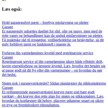
Læs også:
Hold garagegulvet pænt – forebyg misfarvning og pletter
Garage
Et garagegulv udsættes dagligt for slid, olie og snavs, men med de
rette vaner og behandlinger kan du undgå misfarvninger og pletter.
Få praktiske råd til rengøring, vedligeholdelse og beskyttelse, så dit
gulv forbliver pænt og funktionelt i mange år.
Forlæng din varmeløsnings levetid med regelmæssig service
Garage
Regelmæssig service af din varmeløsning sikrer både effektiv drift,
lavere energiforbrug og længere levetid. Læs, hvorfor det betaler sig
at passe godt på dit fyr eller din varmepumpe – og hvordan du gør
det bedst.
Strøm nok i garageværkstedet? Sådan planlægger du stikkontakterne
Garage
Et velfungerende garageværksted kræver mere end bare godt
værktøj – det kræver den rette plan for strøm og stikkontakter. Læs,
hvordan du kortlægger dit behov, placerer udtagene smart og sikrer
en tryg og fremtidssikret elinstallation.