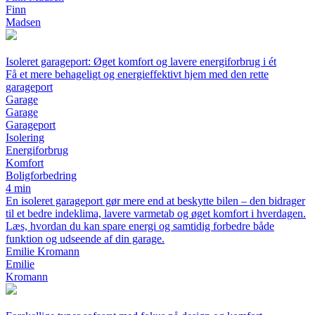
Finn
Madsen
Isoleret garageport: Øget komfort og lavere energiforbrug i ét
Få et mere behageligt og energieffektivt hjem med den rette
garageport
Garage
Garage
Garageport
Isolering
Energiforbrug
Komfort
Boligforbedring
4 min
En isoleret garageport gør mere end at beskytte bilen – den bidrager
til et bedre indeklima, lavere varmetab og øget komfort i hverdagen.
Læs, hvordan du kan spare energi og samtidig forbedre både
funktion og udseende af din garage.
Emilie Kromann
Emilie
Kromann