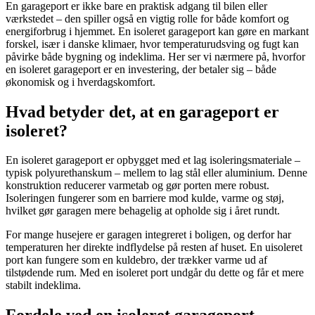
En garageport er ikke bare en praktisk adgang til bilen eller
værkstedet – den spiller også en vigtig rolle for både komfort og
energiforbrug i hjemmet. En isoleret garageport kan gøre en markant
forskel, især i danske klimaer, hvor temperaturudsving og fugt kan
påvirke både bygning og indeklima. Her ser vi nærmere på, hvorfor
en isoleret garageport er en investering, der betaler sig – både
økonomisk og i hverdagskomfort.
Hvad betyder det, at en garageport er
isoleret?
En isoleret garageport er opbygget med et lag isoleringsmateriale –
typisk polyurethanskum – mellem to lag stål eller aluminium. Denne
konstruktion reducerer varmetab og gør porten mere robust.
Isoleringen fungerer som en barriere mod kulde, varme og støj,
hvilket gør garagen mere behagelig at opholde sig i året rundt.
For mange husejere er garagen integreret i boligen, og derfor har
temperaturen her direkte indflydelse på resten af huset. En uisoleret
port kan fungere som en kuldebro, der trækker varme ud af
tilstødende rum. Med en isoleret port undgår du dette og får et mere
stabilt indeklima.