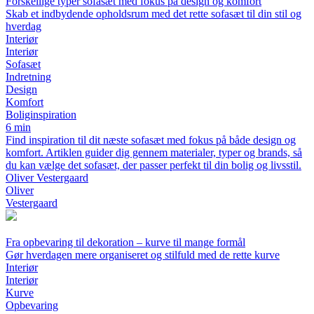
Forskellige typer sofasæt med fokus på design og komfort
Skab et indbydende opholdsrum med det rette sofasæt til din stil og
hverdag
Interiør
Interiør
Sofasæt
Indretning
Design
Komfort
Boliginspiration
6 min
Find inspiration til dit næste sofasæt med fokus på både design og
komfort. Artiklen guider dig gennem materialer, typer og brands, så
du kan vælge det sofasæt, der passer perfekt til din bolig og livsstil.
Oliver Vestergaard
Oliver
Vestergaard
Fra opbevaring til dekoration – kurve til mange formål
Gør hverdagen mere organiseret og stilfuld med de rette kurve
Interiør
Interiør
Kurve
Opbevaring